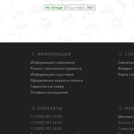
На складе
Код товара:
3421
ИНФОРМАЦИЯ
СЛУ
Информация о магазине
Связатьс
Ремонт электроинструмента
Возврат 
Информация о доставке
Карта са
Оформление заказа и оплата
Гарантия на товар
Условия соглашения
КОНТАКТЫ
НАШ
+7 (999) 507 24 04
Магазин 
+7 (999) 507 24 04
Россия, Л
+7 (999) 507 24 04
Северод