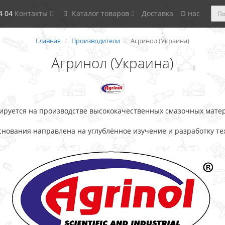
4 04
Контакты
Каталог товаров
Доставка
О нас
Главная
Производители
Агринол (Украина)
Агринол (Украина)
зируется на производстве высококачественных смазочных мате
снования направлена на углублённое изучение и разработку те