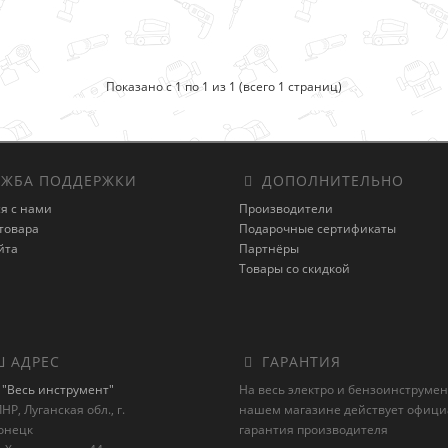
Показано с 1 по 1 из 1 (всего 1 страниц)
ЖБА ПОДДЕРЖКИ
ДОПОЛНИТЕЛЬНО
я с нами
Производители
товара
Подарочные сертификаты
йта
Партнёры
Товары со скидкой
 АДРЕС
ГАРАНТИЯ
"Весь инструмент"
На весь электро и бензоинструмен
НР, Луганская обл., г.
нашем магазине действует офиц
онецк
гарантия производителя