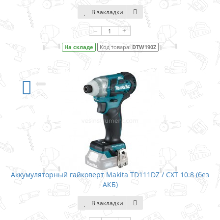
В закладки
–
+
На складе
Код товара:
DTW190Z
Аккумуляторный гайковерт Makita TD111DZ / CXT 10.8 (без
АКБ)
В закладки