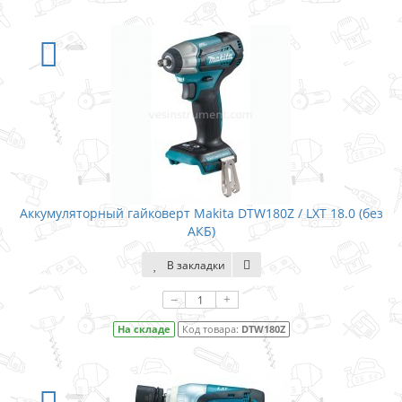
Аккумуляторный гайковерт Makita DTW180Z / LXT 18.0 (без
АКБ)
В закладки
–
+
На складе
Код товара:
DTW180Z