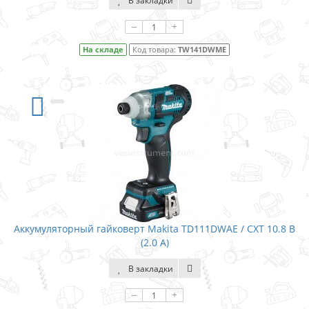
В закладки
–
+
На складе
Код товара:
TW141DWME
Аккумуляторный гайковерт Makita TD111DWAE / CXT 10.8 В
(2.0 А)
В закладки
–
+