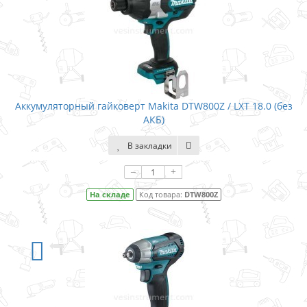
Аккумуляторный гайковерт Makita DTW800Z / LXT 18.0 (без
АКБ)
В закладки
–
+
На складе
Код товара:
DTW800Z