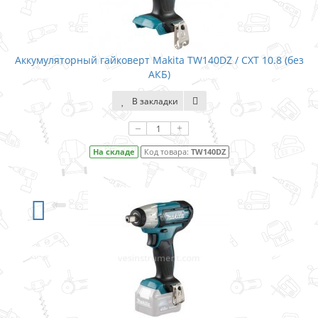
Аккумуляторный гайковерт Makita TW140DZ / CXT 10.8 (без
АКБ)
В закладки
–
+
На складе
Код товара:
TW140DZ