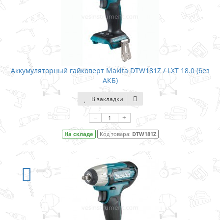
Аккумуляторный гайковерт Makita DTW181Z / LXT 18.0 (без
АКБ)
В закладки
–
+
На складе
Код товара:
DTW181Z