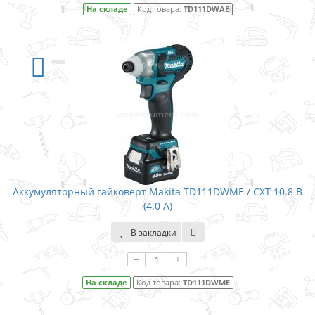
На складе
Код товара:
TD111DWAE
Аккумуляторный гайковерт Makita TD111DWME / CXT 10.8 В
(4.0 А)
В закладки
–
+
На складе
Код товара:
TD111DWME