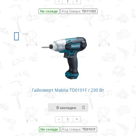
–
+
На складе
Код товара:
TD111DZ
Гайковерт Makita TD0101F / 230 Вт
В закладки
–
+
На складе
Код товара:
TD0101F