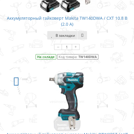
Аккумуляторный гайковерт Makita TW140DWA / CXT 10.8 В
(2.0 А)
В закладки
–
+
На складе
Код товара:
TW140DWA