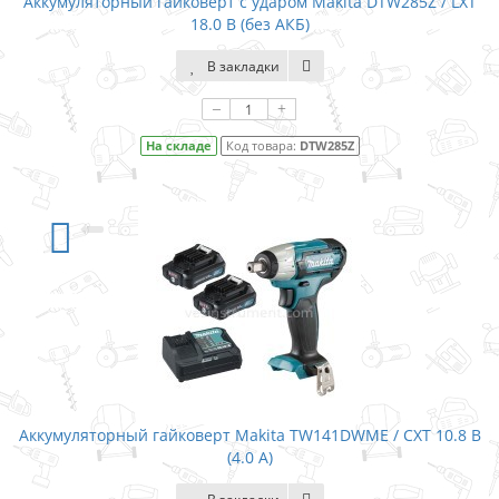
Аккумуляторный гайковерт с ударом Makita DTW285Z / LXT
18.0 В (без АКБ)
В закладки
–
+
На складе
Код товара:
DTW285Z
Аккумуляторный гайковерт Makita TW141DWME / CXT 10.8 В
(4.0 А)