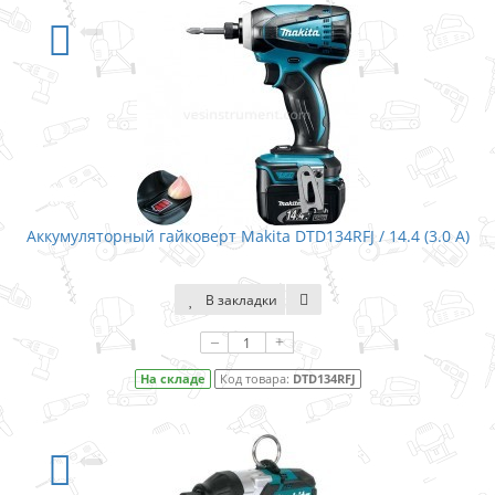
Аккумуляторный гайковерт Makita DTD134RFJ / 14.4 (3.0 A)
В закладки
–
+
На складе
Код товара:
DTD134RFJ