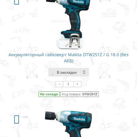
Аккумуляторный гайковерт Makita DTW251Z / G 18.0 (без
АКБ)
В закладки
–
+
На складе
Код товара:
DTW251Z