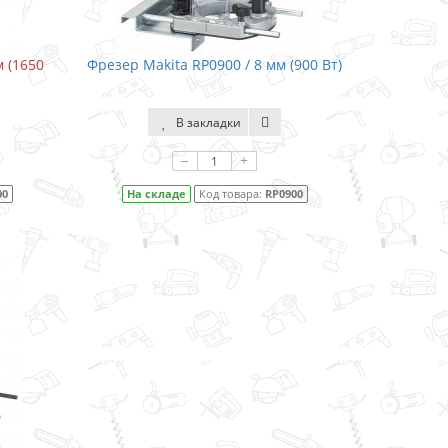
 (1650
Фрезер Makita RP0900 / 8 мм (900 Вт)
В закладки
–
+
00
На складе
Код товара:
RP0900