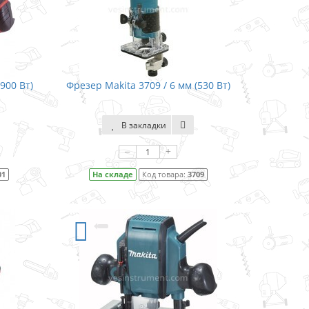
900 Вт)
Фрезер Makita 3709 / 6 мм (530 Вт)
В закладки
–
+
01
На складе
Код товара:
3709