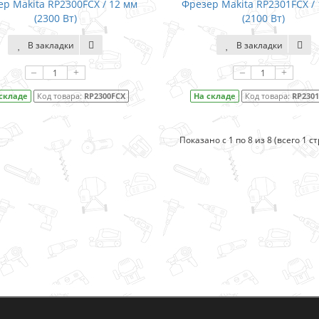
р Makita RP2300FCX / 12 мм
Фрезер Makita RP2301FCX /
(2300 Вт)
(2100 Вт)
В закладки
В закладки
–
+
–
+
складе
Код товара:
RP2300FCX
На складе
Код товара:
RP230
Показано с 1 по 8 из 8 (всего 1 с