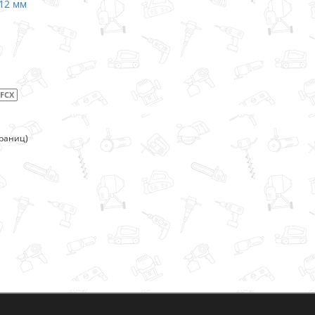
 12 мм
1FCX
траниц)