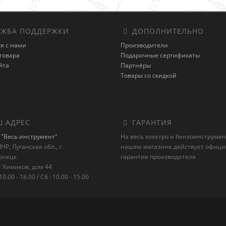
ЖБА ПОДДЕРЖКИ
ДОПОЛНИТЕЛЬНО
я с нами
Производители
товара
Подарочные сертификаты
йта
Партнёры
Товары со скидкой
 АДРЕС
ГАРАНТИЯ
"Весь инструмент"
На весь электро и бензоинструмен
НР, Луганская обл., г.
нашем магазине действует офиц
онецк
гарантия производителя
 Химиков, дом 44
10.00 - 18.00 / Сб : 10.00 - 15.00