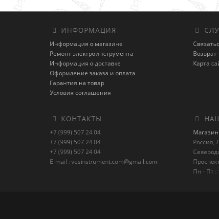
ИНФОРМАЦИЯ
СЛУ
Информация о магазине
Связатьс
Ремонт электроинструмента
Возврат 
Информация о доставке
Карта са
Оформление заказа и оплата
Гарантия на товар
Условия соглашения
КОНТАКТЫ
НАШ
+7 (999) 507 24 04
Магазин 
+7 (999) 507 24 04
Россия, Л
+7 (999) 507 24 04
Северод
E-mail : vesinstrument.com@gmail.com
Проспект
Пн - Пт : 