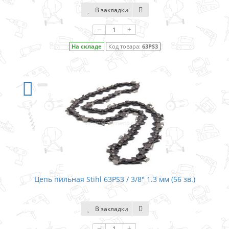
В закладки
–
+
На складе
Код товара:
63PS3
Цепь пильная Stihl 63PS3 / 3/8″ 1.3 мм (56 зв.)
В закладки
–
+