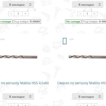
В закладки
В закладки
–
+
–
+
а складе
Код товара:
D-09684
На складе
Код товара:
D-09
 по металлу Makita HSS 4,5x80
Сверло по металлу Makita HSS
В закладки
В закладки
–
+
–
+