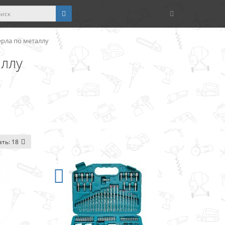
ерла по металлу
аллу
ать:
18