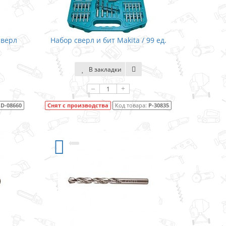
сверл
Набор сверл и бит Makita / 99 ед.
В закладки
–
+
:
D-08660
Снят с производства
Код товара:
P-30835