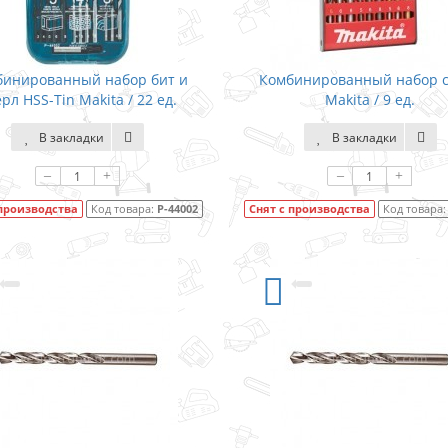
бинированный набор бит и
Комбинированный набор 
рл HSS-Tin Makita / 22 ед.
Makita / 9 ед.
В закладки
В закладки
–
+
–
+
 производства
Код товара:
P-44002
Снят с производства
Код товара