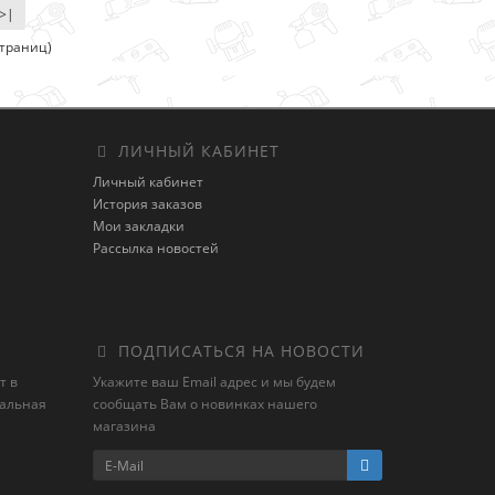
>|
страниц)
ЛИЧНЫЙ КАБИНЕТ
Личный кабинет
История заказов
Мои закладки
Рассылка новостей
ПОДПИСАТЬСЯ НА НОВОСТИ
т в
Укажите ваш Email адрес и мы будем
иальная
сообщать Вам о новинках нашего
магазина