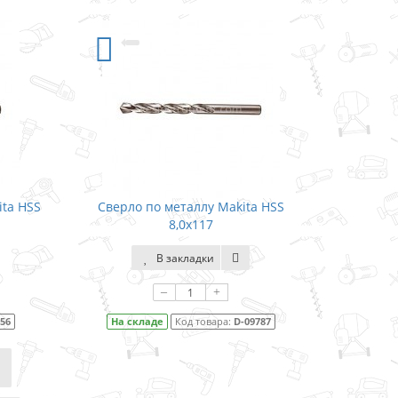
ita HSS
Сверло по металлу Makita HSS
8,0x117
В закладки
–
+
656
На складе
Код товара:
D-09787