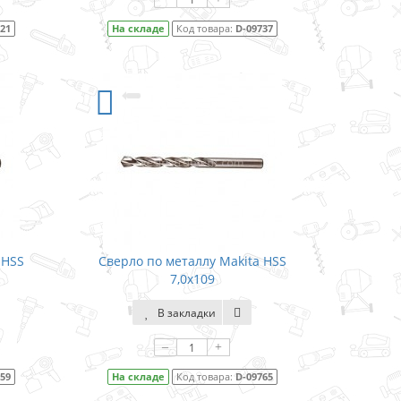
721
На складе
Код товара:
D-09737
 HSS
Сверло по металлу Makita HSS
7,0x109
В закладки
–
+
759
На складе
Код товара:
D-09765