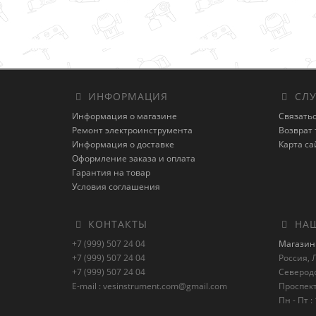
ИНФОРМАЦИЯ
СЛУ
Информация о магазине
Связатьс
Ремонт электроинструмента
Возврат 
Информация о доставке
Карта са
Оформление заказа и оплата
Гарантия на товар
Условия соглашения
КОНТАКТЫ
НАШ
+7 (999) 507 24 04
Магазин 
+7 (999) 507 24 04
Россия, Л
+7 (999) 507 24 04
Северод
E-mail : vesinstrument.com@gmail.com
Проспект
Пн - Пт : 