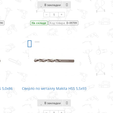
В закладки
–
+
690
На складе
Код товара:
D-09709
 5,0x86
Сверло по металлу Makita HSS 5,5x93
В закладки
–
+