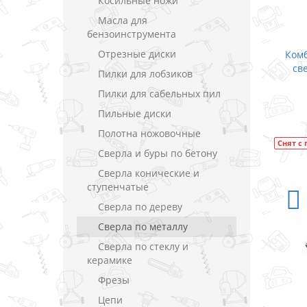
Косильные ножи
Масла для
бензоинструмента
Отрезные диски
Ком
све
Пилки для лобзиков
Пилки для сабельных пил
Пильные диски
Полотна ножовочные
Снят с
Сверла и буры по бетону
Сверла конические и
ступенчатые
Сверла по дереву
Сверла по металлу
Сверла по стеклу и
керамике
Фрезы
Цепи