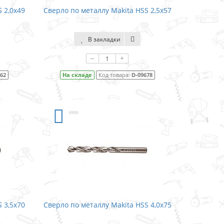
 2,0x49
Сверло по металлу Makita HSS 2,5x57
В закладки
–
+
662
На складе
Код товара:
D-09678
 3,5x70
Сверло по металлу Makita HSS 4,0x75