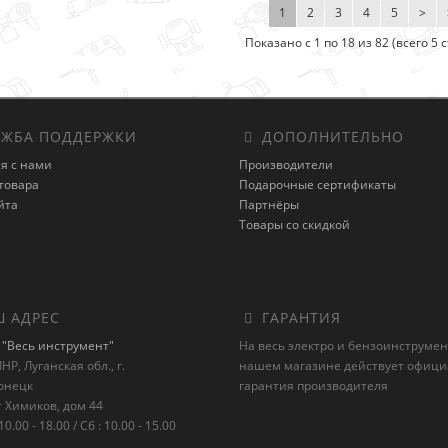
1
2
3
4
5
>
Показано с 1 по 18 из 82 (всего 5 
ЖБА ПОДДЕРЖКИ
ДОПОЛНИТЕЛЬНО
я с нами
Производители
товара
Подарочные сертификаты
йта
Партнёры
Товары со скидкой
 АДРЕС
ГАРАНТИЯ
"Весь инструмент"
На весь электро и бензоинструмен
НР, Луганская обл., г.
нашем магазине действует офиц
онецк
гарантия производителя
 Химиков, дом 44
10.00 - 18.00 / Сб : 10.00 - 15.00