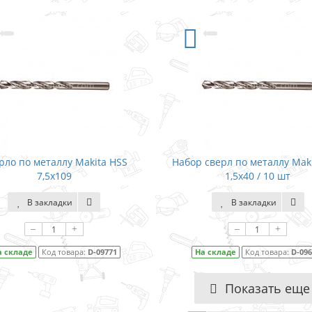
рло по металлу Makita HSS
Набор сверл по металлу Mak
7,5x109
1,5x40 / 10 шт
В закладки
В закладки
–
+
–
+
а складе
Код товара:
D-09771
На складе
Код товара:
D-09
Показать еще