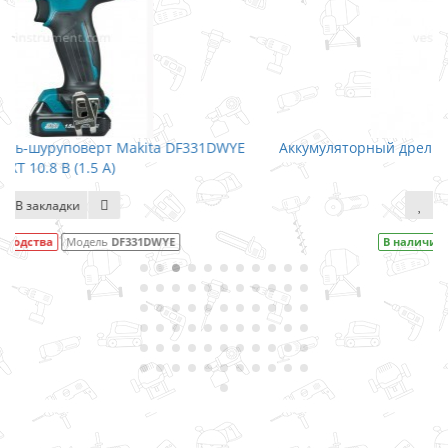
1DWYE
Аккумуляторный дрель-шуруповерт Makita DF347DWE 
14.4 (1.3)
В закладки
В наличии
Модель
DF347DWE