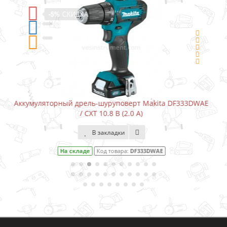
-5%
СКИДКА
333DWAE
Аккумуляторный шуруповерт-отвертка Makita DF00
В закладки
На складе
Код товара:
DF001DW