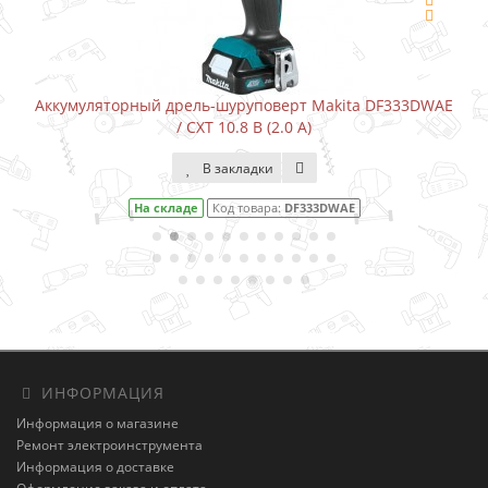
Аккумуляторный дрель-шуруповерт Makita DF333DWAE
/ CXT 10.8 В (2.0 А)
В закладки
На складе
Код товара:
DF333DWAE
ИНФОРМАЦИЯ
Информация о магазине
Ремонт электроинструмента
Информация о доставке