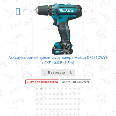
Аккумуляторный дрель-шуруповерт Makita DF331DWYE
/ CXT 10.8 В (1.5 А)
В закладки
Снят с производства
Модель
DF331DWYE