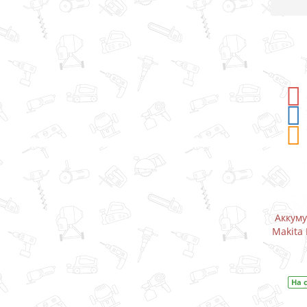
-5%
СКИДКА
Аккумуляторный дрель-шуруповерт
Аккум
Makita DF333DWYE / CXT 10.8 В (1.5 А)
Makita 
В закладки
На складе
Код товара:
DF333DWYE
На 