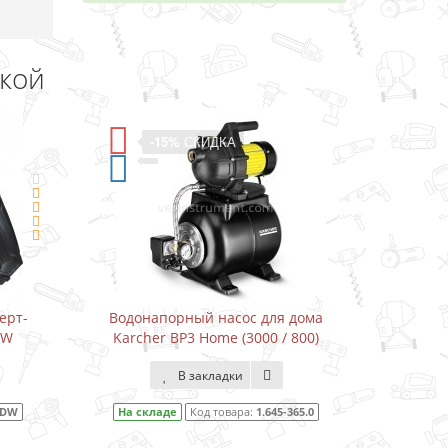
дкой
-15%
СКИДКА
ерт-
Водонапорный насос для дома
Водон
DW
Karcher BP3 Home (3000 / 800)
Karcher
В закладки
1DW
На складе
Код товара:
1.645-365.0
На ск