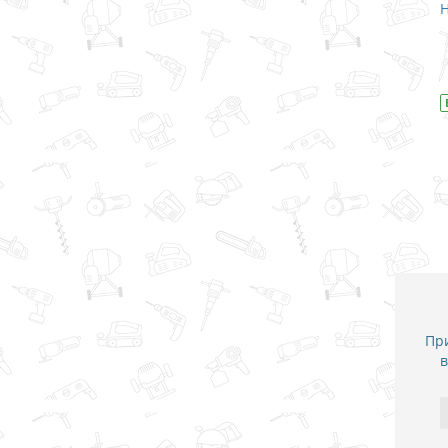
Набор бит Makita / 12 ед.
Н
В закладки
В наличии
Модель
D-31083
При
в