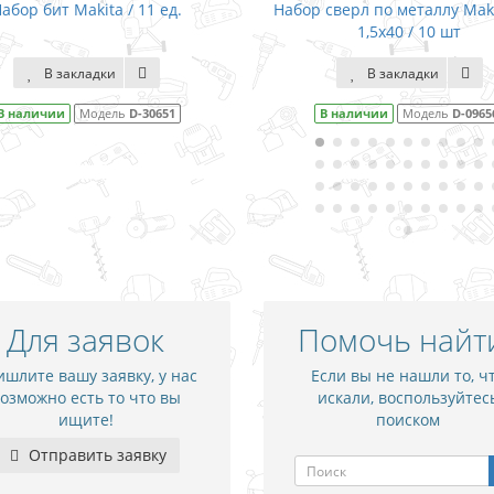
абор бит Makita / 11 ед.
Набор сверл по металлу Mak
1,5x40 / 10 шт
В закладки
В закладки
В наличии
Модель
D-30651
В наличии
Модель
D-0965
Для заявок
Помочь найт
шлите вашу заявку, у нас
Если вы не нашли то, ч
озможно есть то что вы
искали, воспользуйтес
ищите!
поиском
Отправить заявку