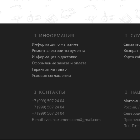
ИНФОРМАЦИЯ
СЛУ
Информация о магазине
Связатьс
Ремонт электроинструмента
Возврат 
Информация о доставке
Карта са
Оформление заказа и оплата
Гарантия на товар
Условия соглашения
КОНТАКТЫ
НАШ
+7 (999) 507 24 04
Магазин 
+7 (999) 507 24 04
Россия, Л
+7 (999) 507 24 04
Северод
E-mail : vesinstrument.com@gmail.com
Проспект
Пн - Пт : 