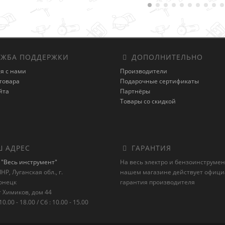
ЖБА ПОДДЕРЖКИ
ДОПОЛНИТЕЛЬНО
я с нами
Производители
товара
Подарочные сертификаты
йта
Партнёры
Товары со скидкой
 АДРЕС
ГАРАНТИЯ
"Весь инструмент"
На весь электро и бензоинструмен
НР, Луганская обл., г.
нашем магазине действует офиц
онецк
гарантия производителя
 Химиков, дом 44
10.00 - 18.00 / Сб : 10.00 - 15.00