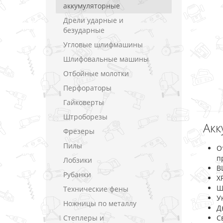
аккумуляторные
Дрели ударные и
безударные
Угловые шлифмашины
Шлифовальные машины
Отбойные молотки
Перфораторы
Гайковерты
Штроборезы
Акк
Фрезеры
Пилы
О
п
Лобзики
B
Рубанки
X
Ш
Технические фены
У
Ножницы по металлу
Д
Степлеры и
С