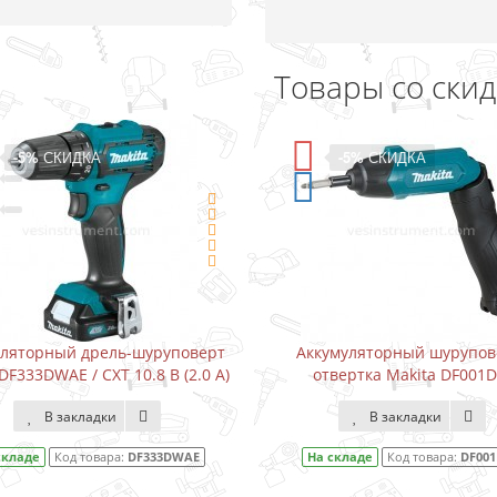
Товары со ски
-5%
СКИДКА
-5%
СКИДКА
уляторный дрель-шуруповерт
Аккумуляторный шурупов
DF333DWAE / CXT 10.8 В (2.0 А)
отвертка Makita DF001
В закладки
В закладки
складе
Код товара:
DF333DWAE
На складе
Код товара:
DF00