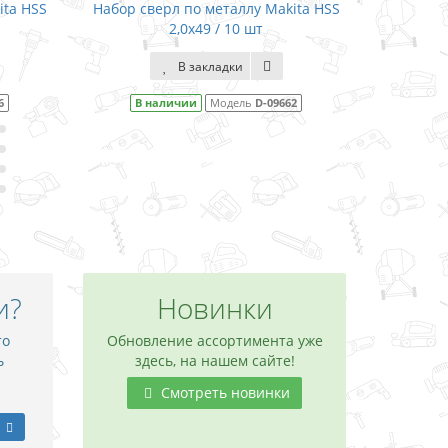
ita HSS
Набор сверл по металлу Makita HSS
Набор св
2,0x49 / 10 шт
В закладки
6
В наличии
Модель
D-09662
В 
и?
Новинки
то
Обновление ассортимента уже
ь
здесь, на нашем сайте!
Смотреть новинки