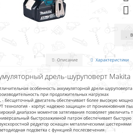
В
Описание
Характеристики
умуляторный дрель-шуруповерт Makita DD
тличительная особенность аккумуляторной дрели-шуруповерта 
роизводительность при продолжительных нагрузках
L - бесщеточный двигатель обеспечивает более высокую мощно
PT технология - корпус надежно защищен от проникновения пы
ирокий диапазон моментов затягивания позволяет увеличить 
ниверсальный быстрозажимной патрон обеспечивает быструю з
вухскоростной редуктор оснащен металлическими шестернями
ветодиодная подсветка с функцией послесвечения