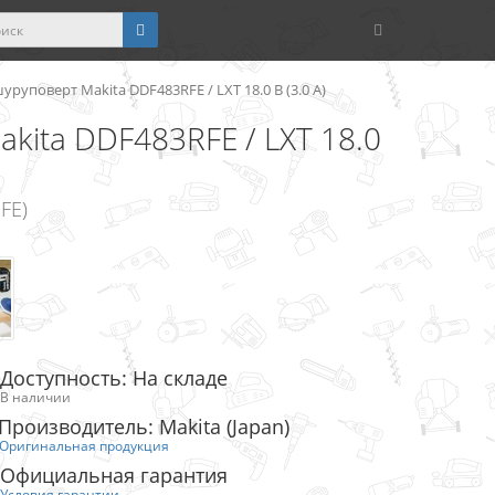
уповерт Makita DDF483RFE / LXT 18.0 В (3.0 А)
kita DDF483RFE / LXT 18.0
FE)
Доступность: На складе
В наличии
Производитель: Makita (Japan)
Оригинальная продукция
Официальная гарантия
Условия гарантии