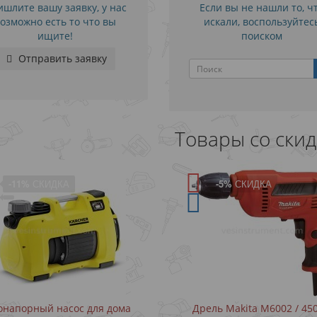
шлите вашу заявку, у нас
Если вы не нашли то, ч
озможно есть то что вы
искали, воспользуйтес
ищите!
поиском
Отправить заявку
Товары со ски
-5%
СКИДКА
-5%
СКИДКА
Дрель Makita M6002 / 450 Вт
Дрель с ударом Makita HP1