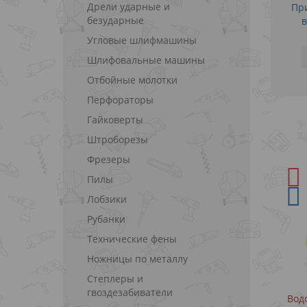
Дрели ударные и
При
безударные
в
Угловые шлифмашины
Шлифовальные машины
Отбойные молотки
Перфораторы
Гайковерты
Штроборезы
Фрезеры
-11%
СКИДКА
Пилы
Лобзики
Рубанки
Технические фены
Ножницы по металлу
Степлеры и
гвоздезабиватели
для дома
Водонапорный насос для дома