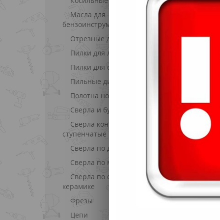
Косильные ножи
Масла для
бензоинструмента
Отрезные диски
Пилки для лобзиков
Пилки для сабельных пил
Пильные диски
Полотна ножовочные
Сверла и буры по бетону
Сверла конические и
Н
ступенчатые
Сверла по дереву
Сверла по металлу
Сверла по стеклу и
керамике
Фрезы
Цепи