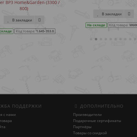
Вт
В закладки
В закладки
На складе
Код товара:
M6002
На складе
Код товара:
H
ЖБА ПОДДЕРЖКИ
ДОПОЛНИТЕЛЬНО
я с нами
Производители
товара
Подарочные сертификаты
йта
Партнёры
Товары со скидкой