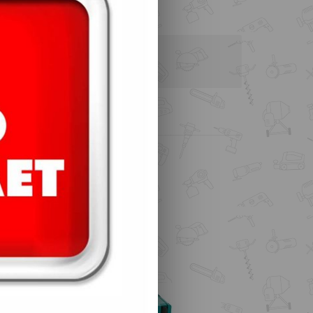
При покупке от 500 гривен
 закладки
Отзывы (0)
 TORX HEX / 35 ед.
ейсе
овары