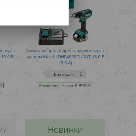
ль-шуруповерт с
Аккумуляторный шуруповерт с
5RFJ / LXT 18.0 В
ударом Makita DTD152RME / LXT 18.0
А)
В (4.0 А)
дки
В закладки
ель
DHP485RFJ
В наличии
Модель
DTD152RME
и?
Новинки