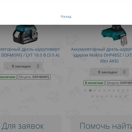
Назад
Аккумуляторный дрель-шуруповерт с
Аккумуляторный дре
ударом Makita DHP485Z / LXT 18.0 В
ударом Makita DHP48
(без АКБ)
(3.0 
В закладки
В закла
В наличии
Модель
DHP485Z
В наличии
Мод
Для заявок
Помочь найт