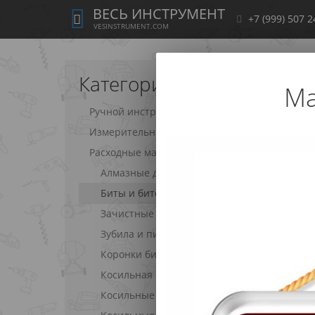
ВЕСЬ ИНСТРУМЕНТ
+7 (999) 507 2
VESINSTRUMENT.COM
Категории
Ма
Ручной инструмент
Измерительный инструмент
Расходные материалы
Алмазные диски
Биты и битодержатели
Зачистные диски
Зубила и пики SDS
Коронки биметаллические
Косильная струна
Косильные головки