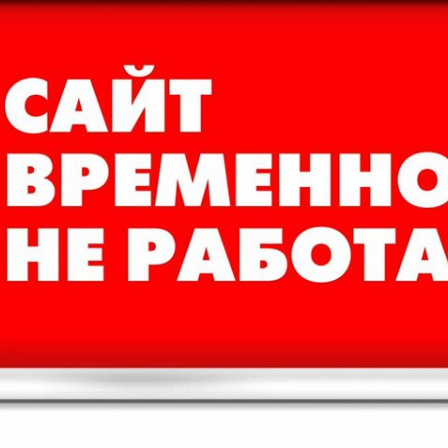
В
Описание
Характеристики
Набор бит TOPTUL 1/4" SL PH PZ
абор высококачественных бит TOPTUL в удобном пластиковом к
В закладки
Рекомендуемые т