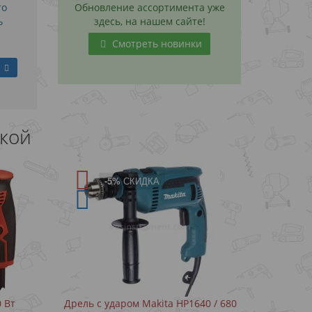
то
Обновление ассортимента уже
ь
здесь, на нашем сайте!
Смотреть новинки
дкой
-5%
СКИДКА
640 / 680
Дрель с ударом Makita M0801 / 500 Вт
Ленто