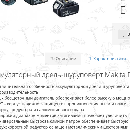
В
Описание
Характеристики
умуляторный дрель-шуруповерт Makita DD
тличительная особенность аккумуляторной дрели-шуруповерта M
роизводительность
L - бесщеточный двигатель обеспечивает более высокую мощно
PT - корпус надежно защищен от проникновения пыли и влаги
орпус редуктора из алюминиевого сплава
ирокий диапазон моментов затягивания позволяет увеличить 
ниверсальный быстрозажимной патрон обеспечивает быструю з
вухскоростной редуктор оснащен металлическими шестернями