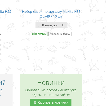
ta HSS
Набор сверл по металлу Makita HSS
Набор све
2,0x49 / 10 шт
В закладки
В наличии
Модель
D-09662
В н
и?
Новинки
то
Обновление ассортимента уже
ь
здесь, на нашем сайте!
Смотреть новинки