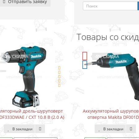
Отправить заявку
Товары со ски
-5%
СКИДКА
-15%
рт
Аккумуляторный шуруповерт-
Водонапорн
 А)
отвертка Makita DF001DW
Karcher BP
В закладки
В 