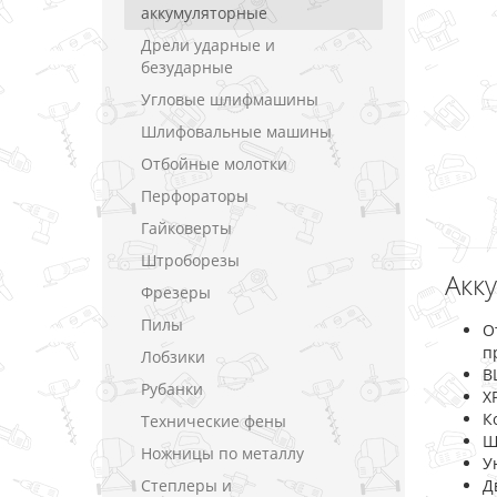
аккумуляторные
Дрели ударные и
безударные
Угловые шлифмашины
Шлифовальные машины
Отбойные молотки
Перфораторы
Гайковерты
Штроборезы
Акк
Фрезеры
Пилы
О
п
Лобзики
B
Рубанки
X
К
Технические фены
Ш
Ножницы по металлу
У
Степлеры и
Д