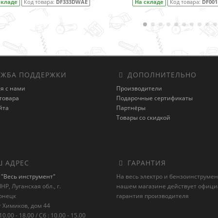
На складе
Код товара:
DF001DW
На складе
ЖБА ПОДДЕРЖКИ
ДОПОЛНИТЕЛЬНО
я с нами
Производители
товара
Подарочные сертификаты
йта
Партнёры
Товары со скидкой
 АДРЕС
ГАРАНТИЯ
"Весь инструмент"
На весь электро и бензоинструмен
НР, Луганская обл., г.
нашем магазине действует офиц
онецк
гарантия производителя
 Химиков, дом 44
10.00 - 18.00 / Сб : 10.00 - 15.00