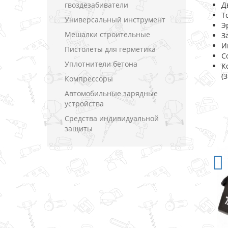
гвоздезабиватели
Д
Т
Универсальный инструмент
Э
Мешалки строительные
З
И
Пистолеты для герметика
С
Уплотнители бетона
К
(
Компрессоры
Автомобильные зарядные
устройства
Средства индивидуальной
защиты