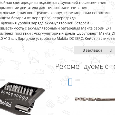
войная светодиодная подсветка с функцией послесвечения
орможение двигателя для точного завинчивания
ргономическая конструкция корпуса с резиновыми вставками
ащита батареи от перегрева, переразряда
ндикация уровня заряда аккумуляторной батареи
овместимость с аккумуляторными батареями Makita серии LXT
омплект поставки : Аккумуляторный дрель-шуруповерт Makita DDF
3.0 А) 3 шт, Зарядное устройство Makita DC18RC, Кейс пластиков
В закладки
Рекомендуемые т