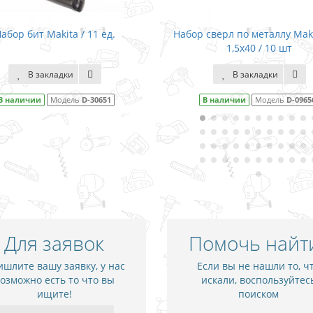
бор бит Makita / 11 ед.
Набор сверл по металлу Maki
1,5x40 / 10 шт
В закладки
В закладки
 наличии
Модель
D-30651
В наличии
Модель
D-09656
Для заявок
Помочь найт
шлите вашу заявку, у нас
Если вы не нашли то, ч
озможно есть то что вы
искали, воспользуйтес
ищите!
поиском