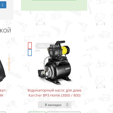
дкой
СКИДКА
-11%
СКИДКА
ый насос для дома
Водонапорный насос для дома
3 Home (3000 / 800)
Karcher BP3 Home&Garden (3300 /
800)
закладки
В закладки