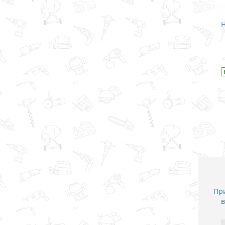
Набор бит Makita / 12 ед.
На
В закладки
В наличии
Модель
D-31083
В
При
в