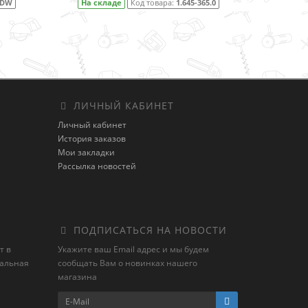
Код товара:
1.645-365.0
На складе
Код товара:
1.645-353.0
ЛИЧНЫЙ КАБИНЕТ
Личный кабинет
История заказов
Мои закладки
Рассылка новостей
ПОДПИСАТЬСЯ НА НОВОСТИ
т в
Укажите ваш Email адрес и мы будем
иальная
сообщать Вам о новинках нашего
магазина