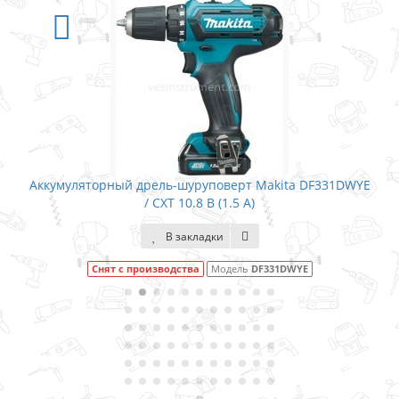
уповерт Makita DF331DWYE
Аккумуляторный дрель-шурупов
 В (1.5 А)
14.4 (1.3)
адки
В закладки
Модель
DF331DWYE
В наличии
Модел