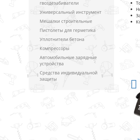
гвоздезабиватели
Т
Н
Универсальный инструмент
З
Мешалки строительные
К
Пистолеты для герметика
Уплотнители бетона
Компрессоры
Автомобильные зарядные
устройства
Средства индивидуальной
защиты
Набор бит Makita / 12 ед.
Н