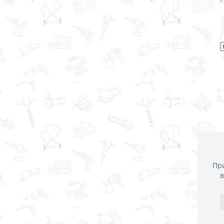
В закладки
В наличии
Модель
D-31083
При
в