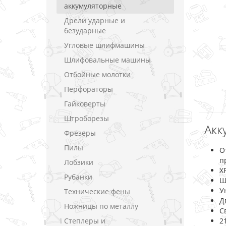
аккумуляторные
Дрели ударные и
безударные
Угловые шлифмашины
Шлифовальные машины
Отбойные молотки
Перфораторы
Гайковерты
Штроборезы
Акк
Фрезеры
Пилы
О
п
Лобзики
X
Рубанки
Ш
У
Технические фены
Д
Ножницы по металлу
С
Степлеры и
2