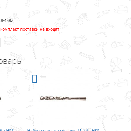
DF458Z
 комплект поставки не входят
овары
ita HSS
Набор сверл по металлу Makita HSS
Набор св