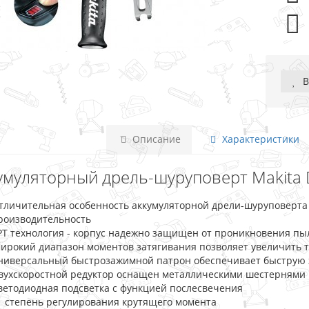
В
Описание
Характеристики
умуляторный дрель-шуруповерт Makita D
тличительная особенность аккумуляторной дрели-шуруповерта 
роизводительность
PT технология - корпус надежно защищен от проникновения пы
ирокий диапазон моментов затягивания позволяет увеличить 
ниверсальный быстрозажимной патрон обеспечивает быструю з
вухскоростной редуктор оснащен металлическими шестернями
ветодиодная подсветка с функцией послесвечения
1 степень регулирования крутящего момента