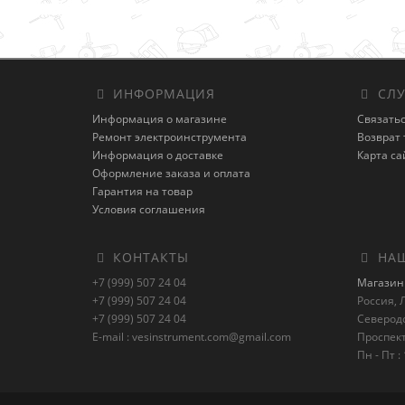
ИНФОРМАЦИЯ
СЛУ
Информация о магазине
Связатьс
Ремонт электроинструмента
Возврат 
Информация о доставке
Карта са
Оформление заказа и оплата
Гарантия на товар
Условия соглашения
КОНТАКТЫ
НАШ
+7 (999) 507 24 04
Магазин 
+7 (999) 507 24 04
Россия, Л
+7 (999) 507 24 04
Северод
E-mail : vesinstrument.com@gmail.com
Проспект
Пн - Пт : 