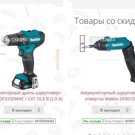
Товары со ски
-5%
СКИДКА
-5%
СКИДКА
уляторный дрель-шуруповерт
Аккумуляторный шурупов
DF333DWAE / CXT 10.8 В (2.0 А)
отвертка Makita DF001
В закладки
В закладки
складе
Код товара:
DF333DWAE
На складе
Код товара:
DF00