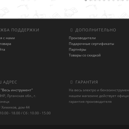
ЖБА ПОДДЕРЖКИ
ДОПОЛНИТЕЛЬНО
я с нами
Производители
товара
Подарочные сертификаты
йта
Партнёры
Товары со скидкой
 АДРЕС
ГАРАНТИЯ
"Весь инструмент"
На весь электро и бензоинструмен
НР, Луганская обл., г.
нашем магазине действует офиц
онецк
гарантия производителя
 Химиков, дом 44
10.00 - 18.00 / Сб : 10.00 - 15.00