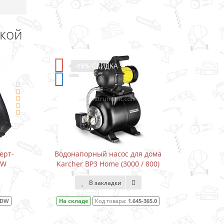
дкой
-15%
СКИДКА
ерт-
Водонапорный насос для дома
Водон
DW
Karcher BP3 Home (3000 / 800)
Karcher
В закладки
1DW
На складе
Код товара:
1.645-365.0
На ск