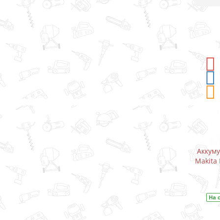
-5%
СКИДКА
Аккумуляторный дрель-шуруповерт
Аккум
Makita DF333DWYE / CXT 10.8 В (1.5 А)
Makita 
В закладки
На складе
Код товара:
DF333DWYE
На 