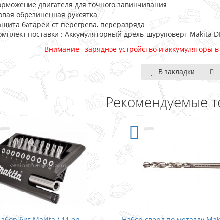
орможение двигателя для точного завинчивания
овая обрезиненная рукоятка
ащита батареи от перегрева, переразряда
омплект поставки : Аккумуляторный дрель-шуруповерт Makita D
Внимание ! зарядное устройство и аккумуляторы в
В закладки
Рекомендуемые т
абор бит Makita / 11 ед.
Набор сверл по металлу Mak