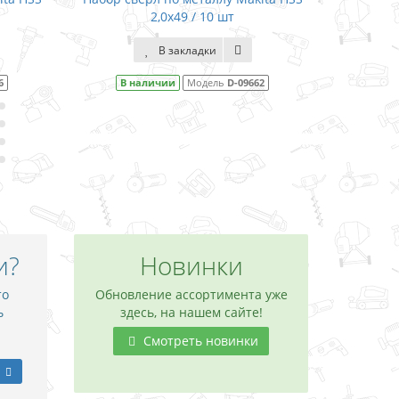
2,0x49 / 10 шт
В закладки
6
В наличии
Модель
D-09662
В 
и?
Новинки
то
Обновление ассортимента уже
ь
здесь, на нашем сайте!
Смотреть новинки