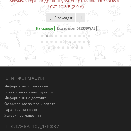
Аккумуляторный дрель-шуруповерт Makita DF333DWAE
/ CXT 10.8 В (2.0 А)
В закладки
На складе
Код товара:
DF333DWAE
ИНФОРМАЦИЯ
Информация о магазине
Ремонт электроинструмента
Информация о доставке
Оформление заказа и оплата
Гарантия на товар
Условия соглашения
СЛУЖБА ПОДДЕРЖКИ