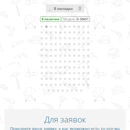
В закладки
В 
личии
Модель
D-30651
В наличи
Для заявок
Пришлите вашу заявку, у нас возможно есть то что вы