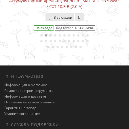
Аккумуляторный дрель-шуруповерт Makita DF333DWAE
/ CXT 10.8 В (2.0 А)
В закладки
На складе
Код товара:
DF333DWAE
ИНФОРМАЦИЯ
Информация о магазине
Ремонт электроинструмента
Информация о доставке
Оформление заказа и оплата
Гарантия на товар
Условия соглашения
СЛУЖБА ПОДДЕРЖКИ