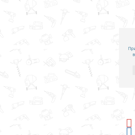
При
в
-5%
СКИДКА