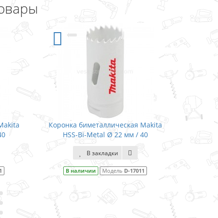
овары
ронка биметаллическая Makita
Коронка биметаллическа
HSS-Bi-Metal Ø 22 мм / 40
HSS-Bi-Metal Ø 24 мм
В закладки
В закладки
В наличии
Модель
D-17011
В наличии
Модель
D-1