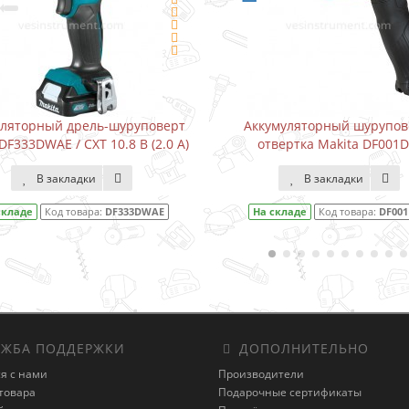
Аккумуляторный шуруповерт-
Водонапорный насос 
отвертка Makita DF001DW
Karcher BP3 Home (300
В закладки
В закладки
На складе
Код товара:
DF001DW
На складе
Код товара:
1
ЖБА ПОДДЕРЖКИ
ДОПОЛНИТЕЛЬНО
я с нами
Производители
товара
Подарочные сертификаты