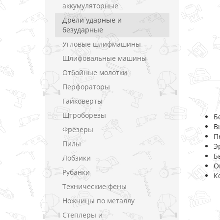
аккумуляторные
Дрели ударные и
безударные
Угловые шлифмашины
Шлифовальные машины
Отбойные молотки
Перфораторы
Гайковерты
Штроборезы
Б
В
Фрезеры
П
Пилы
Э
Б
Лобзики
О
Рубанки
К
Технические фены
Ножницы по металлу
Степлеры и