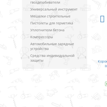
гвоздезабиватели
Универсальный инструмент
Мешалки строительные
Пистолеты для герметика
Уплотнители бетона
Компрессоры
Автомобильные зарядные
устройства
Средства индивидуальной
защиты
Коронка биметаллическая Makita
Коронка биметалличес
HSS-Bi-Metal Ø 16 мм / 40
HSS-Bi-Metal Ø 19 
В закладки
В закладки
В наличии
Модель
D-16994
В наличии
Модель