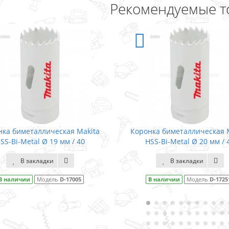
Рекомендуемые т
кая Makita
Коронка биметаллическая Makita
Ко
мм / 40
HSS-Bi-Metal Ø 20 мм / 40
В закладки
D-17005
В наличии
Модель
D-17251