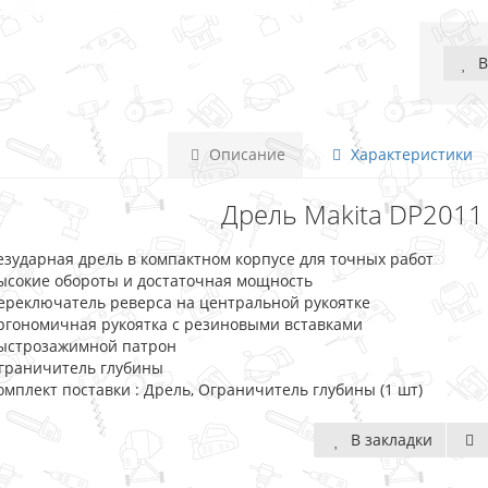
В
Описание
Характеристики
Дрель Makita DP2011 
езударная дрель в компактном корпусе для точных работ
ысокие обороты и достаточная мощность
ереключатель реверса на центральной рукоятке
ргономичная рукоятка с резиновыми вставками
ыстрозажимной патрон
граничитель глубины
омплект поставки : Дрель, Ограничитель глубины (1 шт)
В закладки