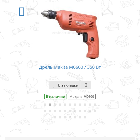
-5%
СКИДКА
/ 350 Вт
Дрель с ударом Makita M0801 
В закладки
M0600
В наличии
Модель
M080