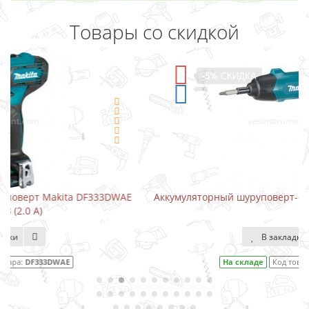
Товары со скидкой
-5%
СКИДКА
AE
Аккумуляторный шуруповерт-отвертка Makita DF001DW
В закладки
На складе
Код товара:
DF001DW