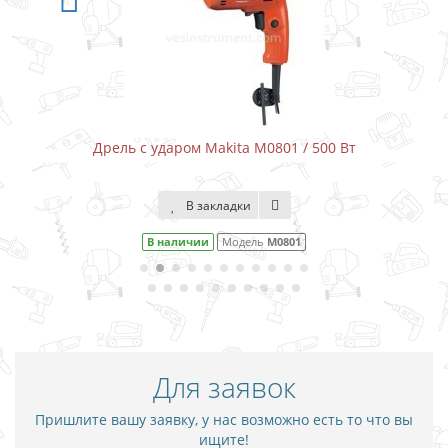
 с ударом Makita M0801 / 500 Вт
Дрель с уд
В закладки
В наличии
Модель
M0801
В н
Для заявок
Пришлите вашу заявку, у нас возможно есть то что вы
ищите!