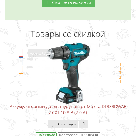
Смотреть новинки
Товары со скидкой
-5%
СКИДКА
верт Makita DF333DWAE
Аккумуляторный шуруповерт-отверт
.0 А)
В закладки
:
DF333DWAE
На складе
Код товара:
DF