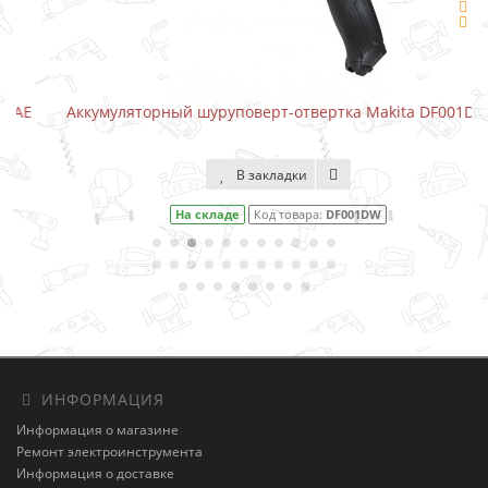
Аккумуляторный шуруповерт-отвертка Makita DF001DW
В закладки
На складе
Код товара:
DF001DW
ИНФОРМАЦИЯ
Информация о магазине
Ремонт электроинструмента
Информация о доставке