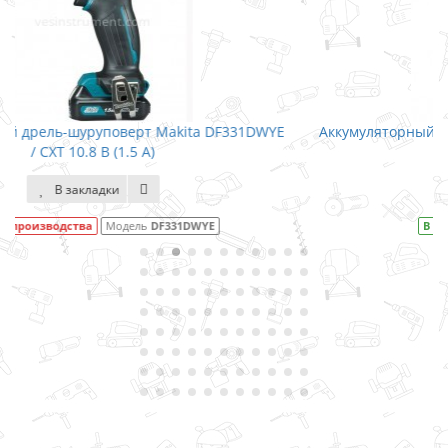
31DWYE
Аккумуляторный дрель-шуруповерт Makita DF347DWE
14.4 (1.3)
В закладки
В наличии
Модель
DF347DWE