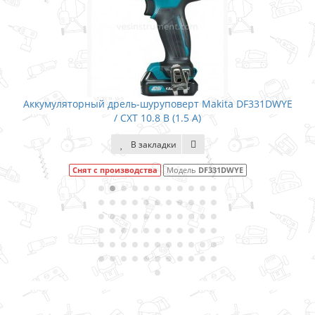
 дрель-шуруповерт Makita DF331DWYE
Аккумуляторный дрел
/ CXT 10.8 В (1.5 А)
В закладки
производства
Модель
DF331DWYE
В нали