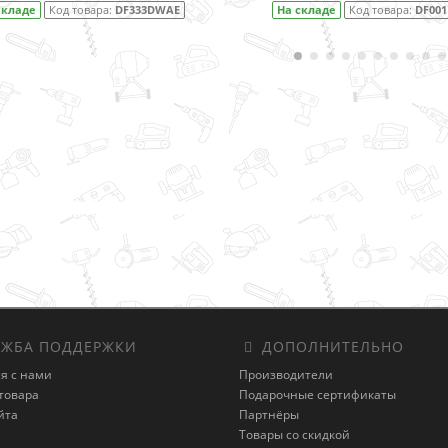
На складе
Код товара:
DF001DW
На складе
Код товара:
1.6
ЖБА ПОДДЕРЖКИ
ДОПОЛНИТЕЛЬНО
я с нами
Производители
товара
Подарочные сертификаты
йта
Партнёры
Товары со скидкой