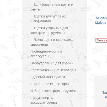
Шлифовальные круги и
ленты
Щетки для угловых
ель-шуруповерт с
Аккумуляторный дрель-шуруповерт
шлифмашин
1DWAE / CXT 10.8
Makita DF331DWYE / CXT 10.8 В (1.5 А)
0)
Щетки угольные для
В закладки
электроинструмента
дки
Электроды и проволока
Снят с производства
Модель
DF331DWYE
сварочная
Модель
HP331DWAE
Принадлежности и
аксессуары
Оборудование для уборки
Электрические генераторы
Садовый инструмент
Сварочные инверторы
Наборы электроинструмента
При
в
Шуруповерты
аккумуляторные