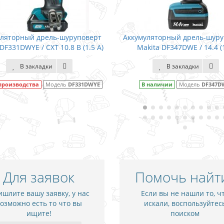
Аккумуляторный дрель-шуруповерт
Дрель Makita M06
Makita DF347DWE / 14.4 (1.3)
В закладки
В закладк
В наличии
Модель
DF347DWE
В наличии
Мод
Для заявок
Помочь найт
шлите вашу заявку, у нас
Если вы не нашли то, ч
озможно есть то что вы
искали, воспользуйтес
ищите!
поиском