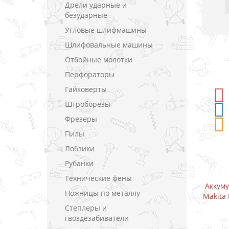
Дрели ударные и
безударные
Угловые шлифмашины
Шлифовальные машины
Отбойные молотки
Перфораторы
Гайковерты
-5%
СКИДКА
Штроборезы
Фрезеры
Пилы
Лобзики
Рубанки
Технические фены
-шуруповерт
Аккумуляторный дрель-шуруповерт
А
Ножницы по металлу
0.8 В (1.5 А)
Makita DF333DWAE / CXT 10.8 В (2.0 А)
Степлеры и
В закладки
гвоздезабиватели