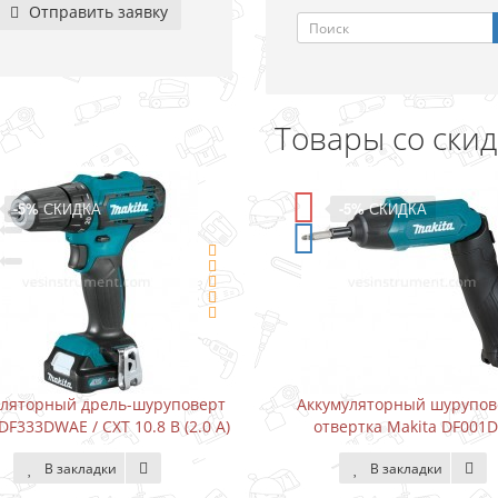
Отправить заявку
Товары со ски
-5%
СКИДКА
-15%
СКИДКА
ккумуляторный шуруповерт-
Водонапорный насос дл
отвертка Makita DF001DW
Karcher BP3 Home (3000 
В закладки
В закладки