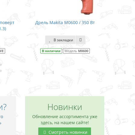
00 / 350 Вт
Аккумуляторный дрель-шуруповерт
Ак
Makita DDF482RF / LXT 18.0 (3.0)
и
В закладки
ель
M0600
В наличии
Модель
DDF482RF
и?
Новинки
то
Обновление ассортимента уже
ь
здесь, на нашем сайте!
Смотреть новинки