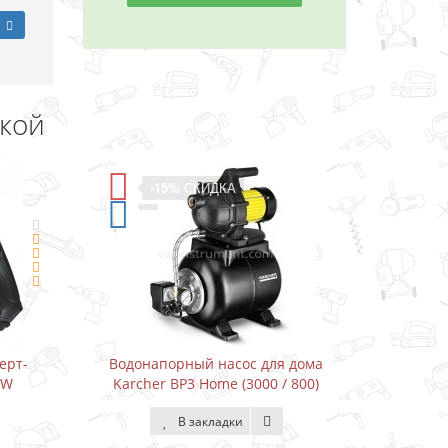
дкой
-11%
СКИДКА
я дома
Водонапорный насос для дома
Др
/ 800)
Karcher BP3 Home&Garden (3300 /
800)
В закладки