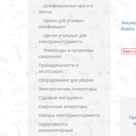
Шлифовальные круги и
ленты
Щетки для угловых
уруповерт с
Аккумуляторный дрель-шуруповерт
Акку
шлифмашин
 / CXT 10.8
Makita DF331DWYE / CXT 10.8 В (1.5 А)
M
Щетки угольные для
В закладки
электроинструмента
Электроды и проволока
Снят с производства
Модель
DF331DWYE
сварочная
ь
HP331DWAE
Принадлежности и
аксессуары
Оборудование для уборки
Электрические генераторы
Садовый инструмент
Сварочные инверторы
Наборы электроинструмента
При
в
Шуруповерты
аккумуляторные