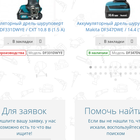
муляторный дрель-шуруповерт
Дрель Makita M0600 / 3
akita DF347DWE / 14.4 (1.3)
В закладки
В закладки
В наличии
Модель
DF347DWE
В наличии
Модель
M06
Для заявок
Помочь найт
шлите вашу заявку, у нас
Если вы не нашли то, ч
озможно есть то что вы
искали, воспользуйтес
ищите!
поиском