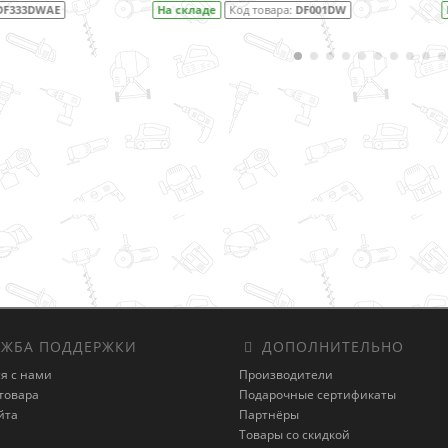
 складе
Код товара:
DF001DW
На складе
Код товара:
1.645-3
ЖБА ПОДДЕРЖКИ
ДОПОЛНИТЕЛЬНО
я с нами
Производители
товара
Подарочные сертификаты
йта
Партнёры
Товары со скидкой