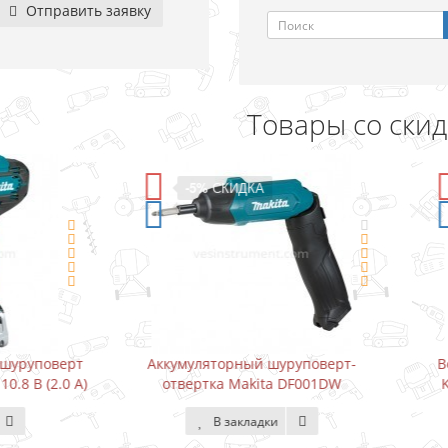
Отправить заявку
Товары со ски
-5%
СКИДКА
-15%
СКИДКА
умуляторный шуруповерт-
Водонапорный насос для 
твертка Makita DF001DW
Karcher BP3 Home (3000 / 
В закладки
В закладки