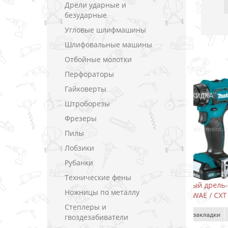
Дрели ударные и
безударные
Угловые шлифмашины
Шлифовальные машины
Отбойные молотки
Перфораторы
Гайковерты
-5%
СКИДКА
Штроборезы
Фрезеры
Пилы
Лобзики
Рубанки
Технические фены
уруповерт
Аккумуляторный дрель-шуруповерт
Акк
Ножницы по металлу
 В (1.5 А)
Makita DF333DWAE / CXT 10.8 В (2.0 А)
о
Степлеры и
В закладки
гвоздезабиватели