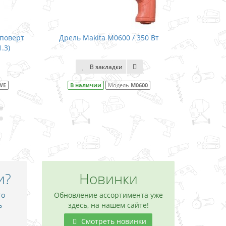
50 Вт
Аккумуляторный дрель-шуруповерт
Аккумул
Makita DDF482RF / LXT 18.0 (3.0)
ударом
В закладки
00
В наличии
Модель
DDF482RF
В 
и?
Новинки
то
Обновление ассортимента уже
ь
здесь, на нашем сайте!
Смотреть новинки