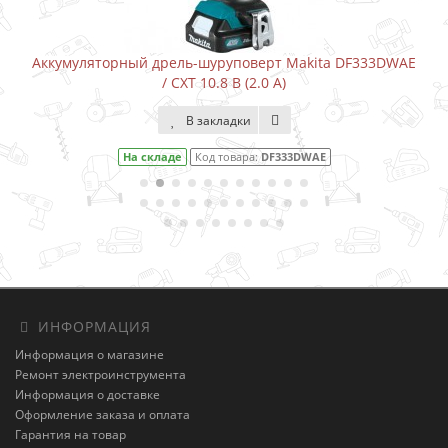
Аккумуляторный дрель-шуруповерт Makita DF333DWAE
/ CXT 10.8 В (2.0 А)
В закладки
На складе
Код товара:
DF333DWAE
ИНФОРМАЦИЯ
Информация о магазине
Ремонт электроинструмента
Информация о доставке
Оформление заказа и оплата
Гарантия на товар