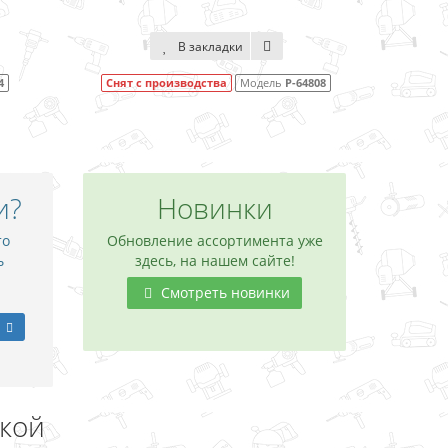
В закладки
4
Снят с производства
Модель
P-64808
Снят с 
и?
Новинки
то
Обновление ассортимента уже
ь
здесь, на нашем сайте!
Смотреть новинки
дкой