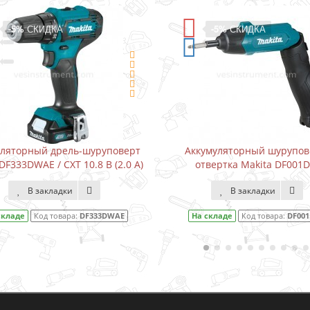
-5%
СКИДКА
-5%
СКИДКА
уляторный дрель-шуруповерт
Аккумуляторный шурупов
DF333DWAE / CXT 10.8 В (2.0 А)
отвертка Makita DF001
В закладки
В закладки
складе
Код товара:
DF333DWAE
На складе
Код товара:
DF00