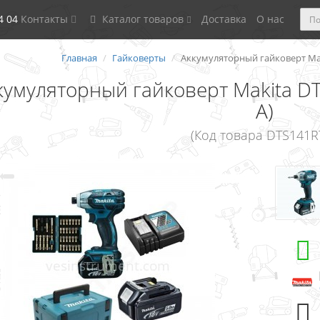
4 04
Контакты
Каталог товаров
Доставка
О нас
Главная
Гайковерты
Аккумуляторный гайковерт Makit
кумуляторный гайковерт Makita DTS
А)
(Код товара DTS141RT