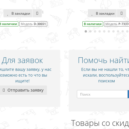
В закладки
В закладки
В наличии
Модель
D-30651
В наличии
Модель
P-7337
Для заявок
Помочь найт
шлите вашу заявку, у нас
Если вы не нашли то, ч
озможно есть то что вы
искали, воспользуйтес
ищите!
поиском
Отправить заявку
Товары со ски