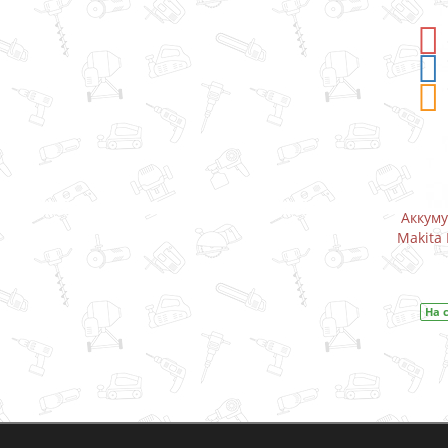
-5%
СКИДКА
Аккумуляторный дрель-шуруповерт
Аккум
Makita DF333DWYE / CXT 10.8 В (1.5 А)
Makita 
В закладки
На складе
Код товара:
DF333DWYE
На 