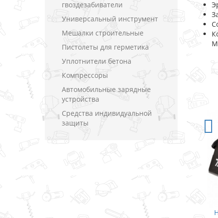
гвоздезабиватели
Э
З
Универсальный инструмент
С
Мешалки строительные
К
M
Пистолеты для герметика
Уплотнители бетона
Компрессоры
Автомобильные зарядные
устройства
Средства индивидуальной
защиты
Набор бит Makita / 12 ед.
Н