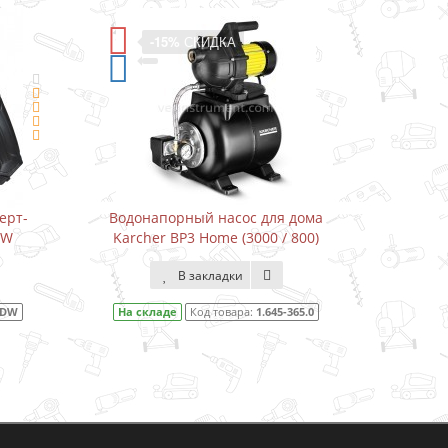
-15%
СКИДКА
ерт-
Водонапорный насос для дома
Водон
DW
Karcher BP3 Home (3000 / 800)
Karcher
В закладки
1DW
На складе
Код товара:
1.645-365.0
На ск