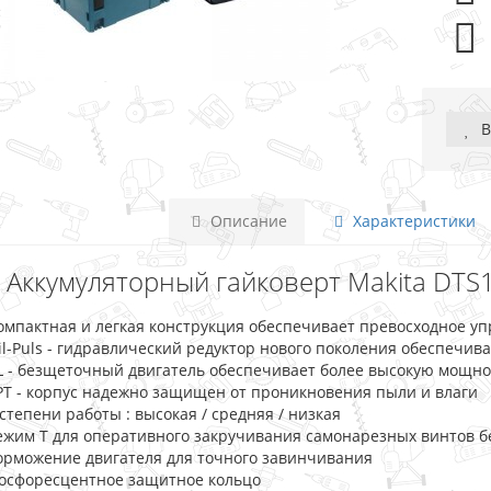
В
Описание
Характеристики
Аккумуляторный гайковерт Makita DTS141
омпактная и легкая конструкция обеспечивает превосходное у
il-Puls - гидравлический редуктор нового поколения обеспечи
L - безщеточный двигатель обеспечивает более высокую мощно
PT - корпус надежно защищен от проникновения пыли и влаги
 степени работы : высокая / средняя / низкая
ежим Т для оперативного закручивания самонарезных винтов б
орможение двигателя для точного завинчивания
осфоресцентное защитное кольцо