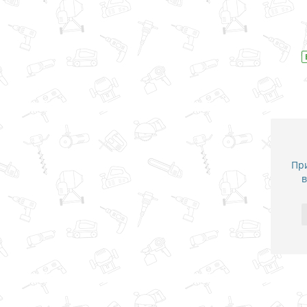
В закладки
В наличии
Модель
D-31083
При
в