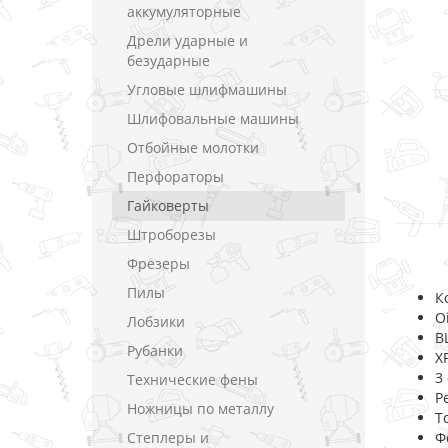
аккумуляторные
Дрели ударные и
безударные
Угловые шлифмашины
Шлифовальные машины
Отбойные молотки
Перфораторы
Гайковерты
Штроборезы
Фрезеры
Пилы
К
O
Лобзики
B
Рубанки
X
3
Технические фены
Р
Ножницы по металлу
Т
Степлеры и
Ф