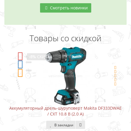
Смотреть новинки
Товары со скидкой
СКИДКА
-5%
СКИД
ый дрель-шуруповерт Makita DF333DWAE
Аккумуляторный ш
/ CXT 10.8 В (2.0 А)
В закладки