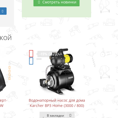
Смотреть новинки
дкой
А
-11%
СКИДКА
сос для дома
Водонапорный насос для дома
(3000 / 800)
Karcher BP3 Home&Garden (3300 /
800)
ки