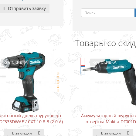
Отправить заявку
Товары со ски
-5%
СКИДКА
-15%
СКИДК
Аккумуляторный шуруповерт-
Водонапорный на
отвертка Makita DF001DW
Karcher BP3 Home 
В закладки
В заклад