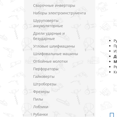
Сварочные инверторы
Наборы электроинструмента
Шуруповерты
аккумуляторные
Дрели ударные и
безударные
Р
П
Угловые шлифмашины
И
Шлифовальные машины
Д
Отбойные молотки
М
Р
Перфораторы
К
Гайковерты
Штроборезы
Фрезеры
Пилы
Лобзики
Рубанки