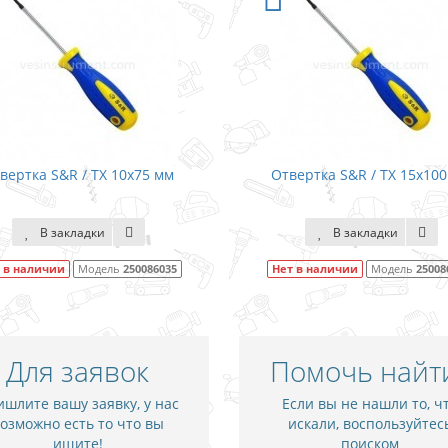
вертка S&R / TX 10х75 мм
Отвертка S&R / TX 15х10
В закладки
В закладки
 в наличии
Модель
250086035
Нет в наличии
Модель
25008
Для заявок
Помочь найт
шлите вашу заявку, у нас
Если вы не нашли то, ч
озможно есть то что вы
искали, воспользуйтес
ищите!
поиском