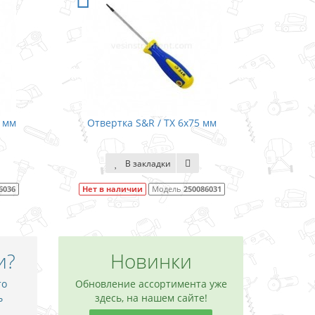
0 мм
Отвертка S&R / TX 6х75 мм
В закладки
6036
Нет в наличии
Модель
250086031
и?
Новинки
то
Обновление ассортимента уже
ь
здесь, на нашем сайте!