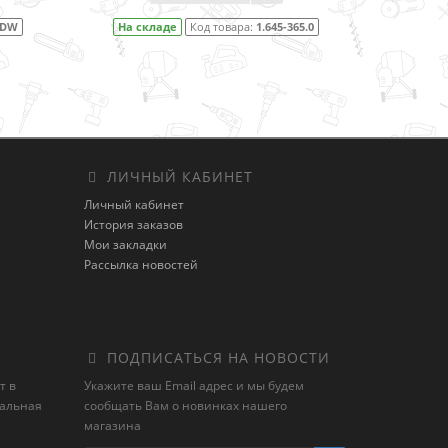
В закладки
ара:
1.645-365.0
На складе
Код товара:
1.645-353.0
ЛИЧНЫЙ КАБИНЕТ
Личный кабинет
История заказов
Мои закладки
Рассылка новостей
ПОДПИСАТЬСЯ НА НОВОСТИ
т в
Укажите ваш Email адрес и мы будем
иальная
сообщать Вам о новинках нашего
магазина