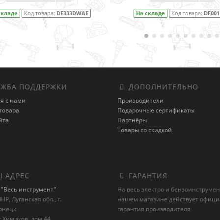
На складе
Код товара:
DF001DW
На складе
Код тов
ЖБА ПОДДЕРЖКИ
ДОПОЛНИТЕЛЬНО
я с нами
Производители
товара
Подарочные сертификаты
йта
Партнёры
Товары со скидкой
 АДРЕС
ГАРАНТИЯ
"Весь инструмент"
На весь электро и бензоинструмен
НР, Луганская обл., г.
нашем магазине действует офиц
онецк
гарантия производителя
 Химиков, дом 44