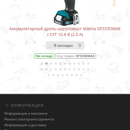
Аккумуляторный дрель-шуруповерт Makita DF333DWAE
/ CXT 10.8 В (2.0 А)
В закладки
На складе
Код товара:
DF333DWAE
ИНФОРМАЦИЯ
Информация о магазине
Ремонт электроинструмента
Информация о доставке