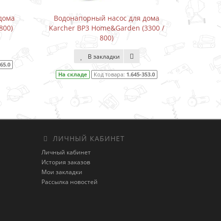
дома
Водонапорный насос для дома
Дрель
800)
Karcher BP3 Home&Garden (3300 /
800)
В закладки
65.0
На 
На складе
Код товара:
1.645-353.0
ЛИЧНЫЙ КАБИНЕТ
Личный кабинет
История заказов
Мои закладки
Рассылка новостей