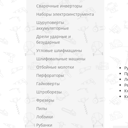
Сварочные инверторы
Наборы электроинструмента
Шуруповерты
аккумуляторные
Дрели ударные и
безударные
Угловые шлифмашины
Шлифовальные машины
Отбойные молотки
Р
П
Перфораторы
Л
Гайковерты
Р
К
Штроборезы
К
Фрезеры
Пилы
Лобзики
Рубанки