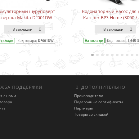
умуляторный шуруповерт-
Водонапорный насос для 
твертка Makita DF001DW
Karcher BP3 Home (3000 / 
В закладки
В закладки
 складе
Код товара:
DF001DW
На складе
Код товара:
1.645-3
ЖБА ПОДДЕРЖКИ
ДОПОЛНИТЕЛЬНО
я с нами
Производители
товара
Подарочные сертификаты
йта
Партнёры
Товары со скидкой