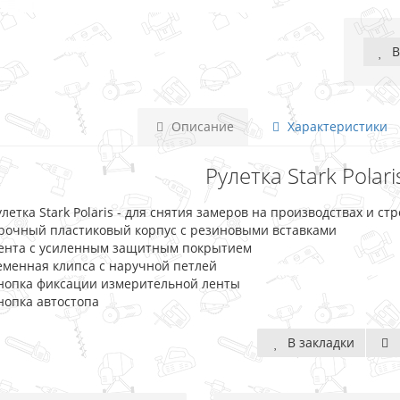
В
Описание
Характеристики
Рулетка Stark Polari
улетка Stark Polaris - для снятия замеров на производствах и с
рочный пластиковый корпус с резиновыми вставками
ента с усиленным защитным покрытием
еменная клипса с наручной петлей
нопка фиксации измерительной ленты
нопка автостопа
В закладки