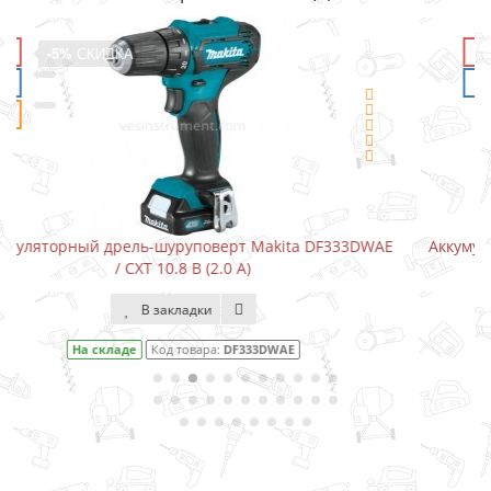
-5%
СКИДКА
F333DWAE
Аккумуляторный шуруповерт-отвертка Makita DF0
В закладки
На складе
Код товара:
DF001DW