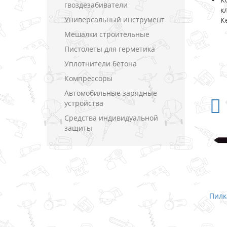
гвоздезабиватели
к
Универсальный инструмент
К
Мешалки строительные
Пистолеты для герметика
Уплотнители бетона
Компрессоры
Автомобильные зарядные
устройства
Средства индивидуальной
защиты
a B-10 /
Пилка для лобзика Makita B-12 /
Пилк
дерево
В закладки