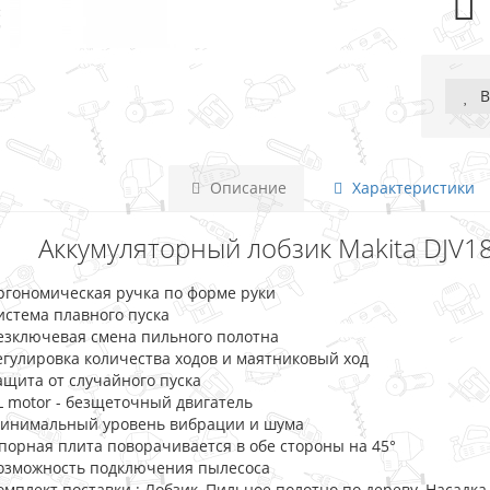
В
Описание
Характеристики
Аккумуляторный лобзик Makita DJV181R
ргономическая ручка по форме руки
истема плавного пуска
езключевая смена пильного полотна
егулировка количества ходов и маятниковый ход
ащита от случайного пуска
L motor - безщеточный двигатель
инимальный уровень вибрации и шума
порная плита поворачивается в обе стороны на 45°
озможность подключения пылесоса
омплект поставки : Лобзик, Пильное полотно по дереву, Насадк