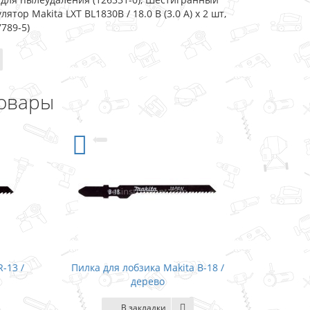
тор Makita LXT BL1830B / 18.0 В (3.0 А) х 2 шт,
789-5)
овары
B-18 /
Пилка для лобзика Makita B-19 /
Пилка 
дерево
В закладки