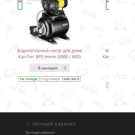
дома
Водонапорный насос для дома
Дрель
800)
Karcher BP3 Home&Garden (3300 /
800)
В закладки
65.0
На 
На складе
Код товара:
1.645-353.0
ЛИЧНЫЙ КАБИНЕТ
Личный кабинет