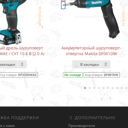
умуляторный шуруповерт-
Водонапорный насос для 
твертка Makita DF001DW
Karcher BP3 Home (3000 / 
В закладки
В закладки
 складе
Код товара:
DF001DW
На складе
Код товара:
1.645-3
ЖБА ПОДДЕРЖКИ
ДОПОЛНИТЕЛЬНО
я с нами
Производители