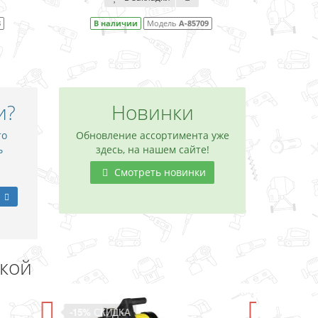
09
В наличии
Модель
A-85715
В 
и?
Новинки
то
Обновление ассортимента уже
ь
здесь, на нашем сайте!
Смотреть новинки
дкой
-11%
СКИДКА