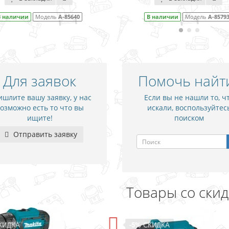
В наличии
Модель
A-85793
В наличии
Модель
A-857
Для заявок
Помочь найт
шлите вашу заявку, у нас
Если вы не нашли то, ч
озможно есть то что вы
искали, воспользуйтес
ищите!
поиском
Отправить заявку
Товары со ски
-5%
СКИДКА
-15%
СКИДКА