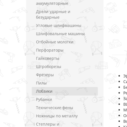
аккумуляторные
Дрели ударные и
безударные
Угловые шлифмашины
Шлифовальные машины
Отбойные молотки
Перфораторы
Гайковерты
Штроборезы
Фрезеры
Э
С
Пилы
Б
Лобзики
Р
З
Рубанки
B
Технические фены
М
О
Ножницы по металлу
В
Степлеры и
К