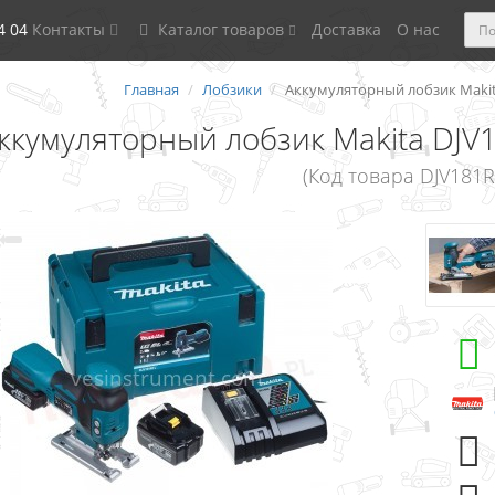
4 04
Контакты
Каталог товаров
Доставка
О нас
Главная
Лобзики
Аккумуляторный лобзик Makita D
ккумуляторный лобзик Makita DJV181
(Код товара DJV181R