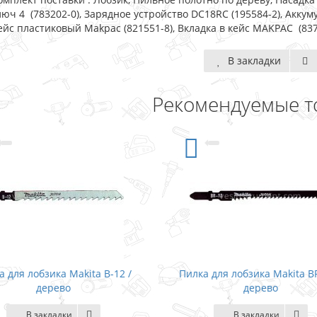
люч 4 (783202-0), Зарядное устройство DC18RC (195584-2), Аккумуля
ейс пластиковый Makpac (821551-8), Вкладка в кейс MAKPAC (837
В закладки
Рекомендуемые т
а для лобзика Makita BR-13 /
Пилка для лобзика Makita 
дерево
дерево
В закладки
В закладки