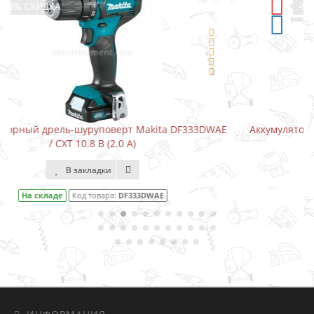
-5%
СКИДКА
333DWAE
Аккумуляторный шуруповерт-отвертка Makita DF00
В закладки
На складе
Код товара:
DF001DW