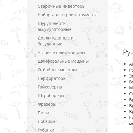
Сварочные инверторы
Наборы электроинструмента
Шуруповерты
аккумуляторные
Дрели ударные и
безударные
Ру
Угловые шлифмашины
Шлифовальные машины
А
Отбойные молотки
Р
Э
Перфораторы
В
Гайковерты
М
С
Штроборезы
В
Фрезеры
В
В
Пилы
К
Лобзики
м
Рубанки