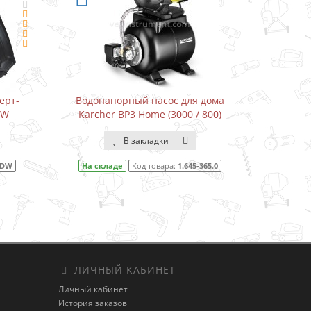
напорный насос для дома
Водонапорный насос для д
her BP3 Home (3000 / 800)
Karcher BP3 Home&Garden (3
800)
В закладки
В закладки
кладе
Код товара:
1.645-365.0
На складе
Код товара:
1.645-35
ЛИЧНЫЙ КАБИНЕТ
Личный кабинет
История заказов