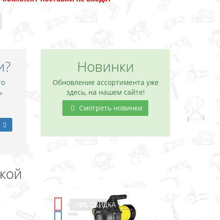
и?
Новинки
то
Обновление ассортимента уже
ь
здесь, на нашем сайте!
Смотреть новинки
дкой
-15%
СКИДКА
-11%
СКИДКА