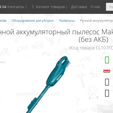
4 04
Контакты
Каталог товаров
Доставка
О нас
вная
Оборудование для уборки
Пылесосы
Ручной аккумуляторн
чной аккумуляторный пылесос Maki
(без АКБ)
(Код товара CL107F