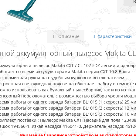
В
Описание
Характеристики
чной аккумуляторный пылесос Makita CL1
ккумуляторный пылесос Makita CXT / CL 107 FDZ легкий и одн
аботает со всеми аккумуляторами Makita серии CXT 10.8 Вольт
ргономичная рукоятка с удобным курковым выключателем
строенная светодиодная подсветка облегчает работу в темноте
ожно использовать как бумажный пылесборник, так и из из тка
енсорный переключатель с возможностью выбора уровня мощности
ремя работы от одного заряда батареи BL1015 (1 скорость) 25 м
ремя работы от одного заряда батареи BL1015 (2 скорость) 12 м
ремя работы от одного заряда батареи BL1015 (3 скорость) 10 м
омплект поставки : Пылесос Makita CXT, Насадка для пола 1234
ешок 194566-1, Узкая насадка 416041-0, Держатель насадок 45124
Внимание ! зарядное устройство и аккумуляторы в