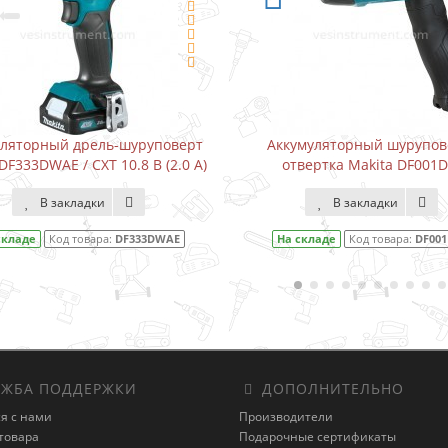
руповерт
Аккумуляторный шуруповерт-
Водо
В (2.0 А)
отвертка Makita DF001DW
Karc
В закладки
3DWAE
На складе
Код товара:
DF001DW
На с
ЖБА ПОДДЕРЖКИ
ДОПОЛНИТЕЛЬНО
я с нами
Производители
товара
Подарочные сертификаты