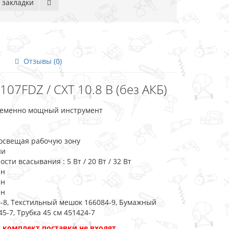
 закладки
Отзывы (0)
07FDZ / CXT 10.8 В (без АКБ)
овременно мощный инструмент
 освещая рабочую зону
ни
 всасывания : 5 Вт / 20 Вт / 32 Вт
ин
ин
ин
88-8, Текстильный мешок 166084-9, Бумажный
5-7, Трубка 45 см 451424-7
 комплект поставки не входят