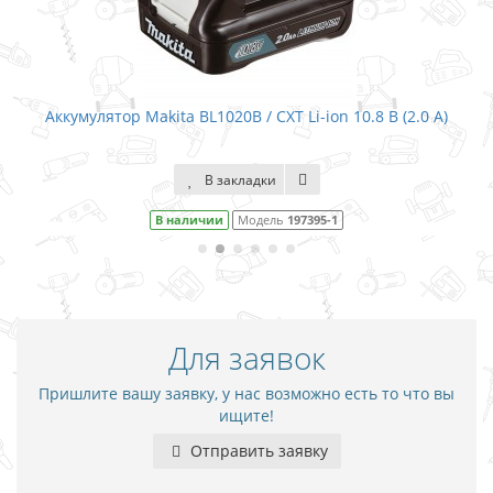
ta BL1020B / CXT Li-ion 10.8 В (2.0 А)
Аккумулятор Makita B
В закладки
 наличии
Модель
197395-1
Снят с про
Для заявок
Пришлите вашу заявку, у нас возможно есть то что вы
ищите!
Отправить заявку