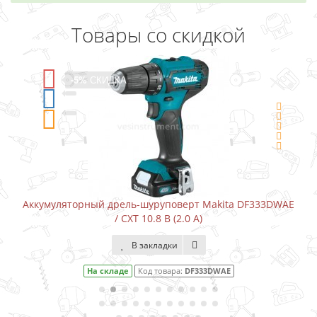
Товары со скидкой
-5%
СКИДКА
рт Makita DF333DWAE
Аккумуляторный шуруповерт-отвертка
 А)
В закладки
F333DWAE
На складе
Код товара:
DF00