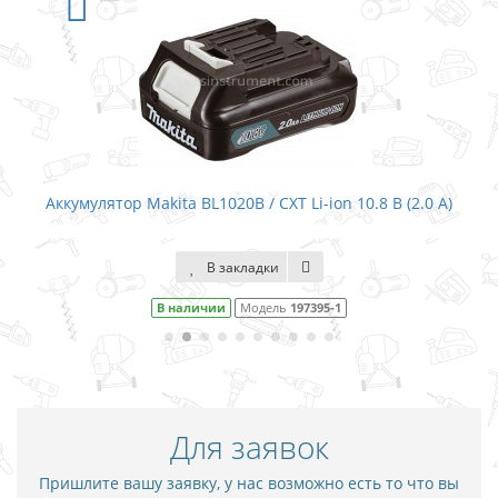
on 10.8 В (2.0 А)
Аккумулятор Makita BL1040B / CXT Li-ion 1
В закладки
5-1
Снят с производства
Модель
19740
Для заявок
Пришлите вашу заявку, у нас возможно есть то что вы