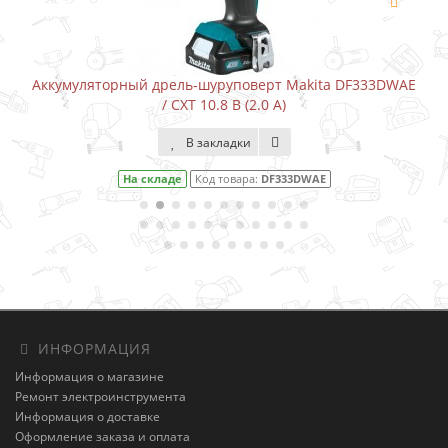
Аккумуляторный дрель-шуруповерт Makita DF333DWAE
/ CXT 10.8 В (2.0 А)
В закладки
На складе
Код товара:
DF333DWAE
ИНФОРМАЦИЯ
Информация о магазине
Ремонт электроинструмента
Информация о доставке
Оформление заказа и оплата