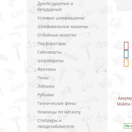
Дрели ударные и
безударные
Угловые шлифмашины
Шлифовальные машины
Отбойные молотки
Перфораторы
-5%
СКИДКА
Гайковерты
Штроборезы
Фрезеры
Пилы
Лобзики
Рубанки
Аккумуляторный дрель-шуруповерт
Аккум
Технические фены
Makita DF333DWYE / CXT 10.8 В (1.5 А)
Makita 
Ножницы по металлу
В закладки
Степлеры и
гвоздезабиватели
На складе
Код товара:
DF333DWYE
На 