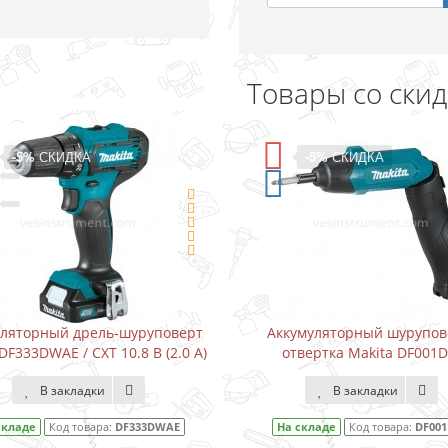
Товары со ски
-5%
СКИДКА
-5%
СКИДКА
уляторный дрель-шуруповерт
Аккумуляторный шурупов
DF333DWAE / CXT 10.8 В (2.0 А)
отвертка Makita DF001
В закладки
В закладки
складе
Код товара:
DF333DWAE
На складе
Код товара:
DF00