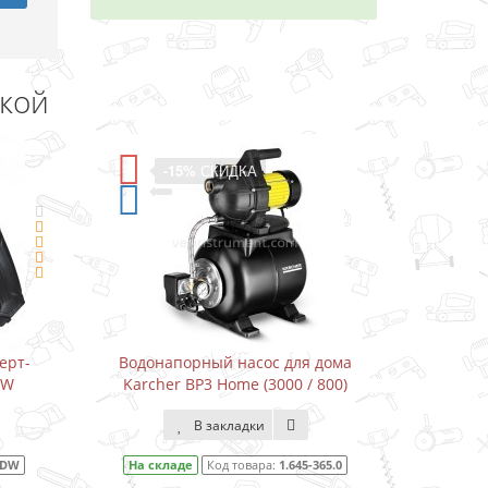
дкой
-15%
СКИДКА
ерт-
Водонапорный насос для дома
Водон
DW
Karcher BP3 Home (3000 / 800)
Karcher
В закладки
1DW
На складе
Код товара:
1.645-365.0
На ск