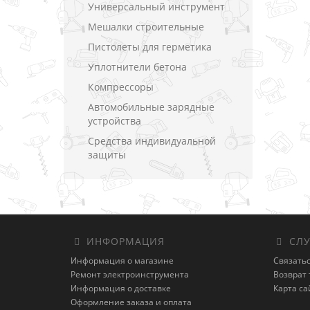
Универсальный инструмент
Мешалки строительные
Пистолеты для герметика
Уплотнители бетона
Компрессоры
Автомобильные зарядные
устройства
Средства индивидуальной
защиты
ИНФОРМАЦИЯ
СЛУ
Информация о магазине
Связатьс
Ремонт электроинструмента
Возврат 
Информация о доставке
Карта са
Оформление заказа и оплата