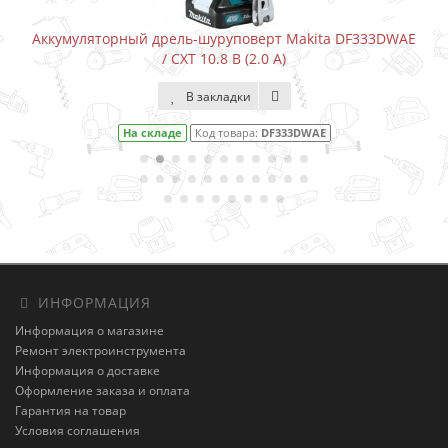
Аккумуляторный дрель-шуруповерт Makita DF333DWAE
/ CXT 10.8 В (2.0 А)
В закладки
На складе
Код товара:
DF333DWAE
ИНФОРМАЦИЯ
Информация о магазине
Ремонт электроинструмента
Информация о доставке
Оформление заказа и оплата
Гарантия на товар
Условия соглашения