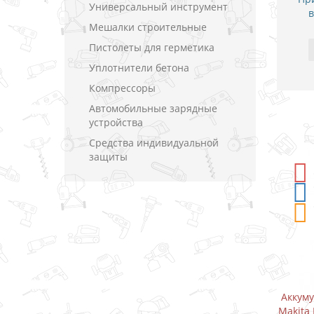
Универсальный инструмент
в
Мешалки строительные
Пистолеты для герметика
Уплотнители бетона
Компрессоры
Автомобильные зарядные
устройства
Средства индивидуальной
защиты
-5%
СКИДКА
ь-шуруповерт
Аккумуляторный дрель-шуруповерт
 10.8 В (1.5 А)
Makita DF333DWAE / CXT 10.8 В (2.0 А)