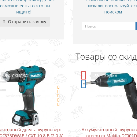
озможно есть то что вы
искали, воспользуйтес
ищите!
поиском
Отправить заявку
Товары со ски
-5%
СКИДКА
-15%
СКИДКА
Аккумуляторный шуруповерт-
Водонапорный насос 
отвертка Makita DF001DW
Karcher BP3 Home (300