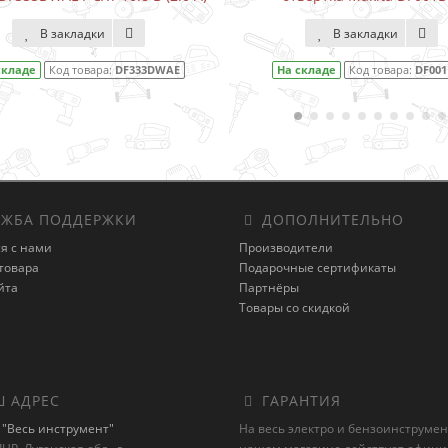
В закладки
В закладки
На складе
Код товара:
DF001DW
На складе
Код товара:
1
ЖБА ПОДДЕРЖКИ
ДОПОЛНИТЕЛЬНО
я с нами
Производители
товара
Подарочные сертификаты
йта
Партнёры
Товары со скидкой
 АДРЕС
ГАРАНТИЯ
"Весь инструмент"
На весь электро и бензоинструмен