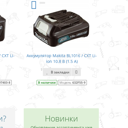
 BL1016 / CXT Li-
Аккумулятор Makita BL1021B / CXT Li-
В (1.5 А)
ion 10.8 В (2.0 А)
адки
В закладки
одель
632F55-9
В наличии
Модель
632F59-1
и?
Новинки
то
Обновление ассортимента уже