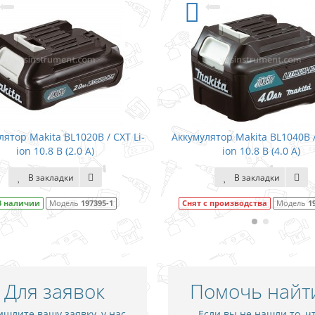
Аккумулятор Makita BL1040B / CXT Li-
Аккумулятор Makita
ion 10.8 В (4.0 А)
ion 10.8 
В закладки
В закл
Снят с производства
Модель
197403-8
В наличии
М
Для заявок
Помочь найт
шлите вашу заявку, у нас
Если вы не нашли то, ч