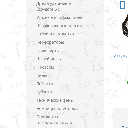
Дрели ударные и
безударные
Угловые шлифмашины
Шлифовальные машины
Отбойные молотки
Перфораторы
Гайковерты
ita BL1015 / CXT Li-
Аккумулятор Makita BL1020B / CXT Li-
Штроборезы
8 В (1.5 А)
ion 10.8 В (2.0 А)
Фрезеры
кладки
В закладки
Пилы
ства
Модель
197390-1
В наличии
Модель
197395-1
Лобзики
Рубанки
Технические фены
Ножницы по металлу
Степлеры и
гвоздезабиватели
При