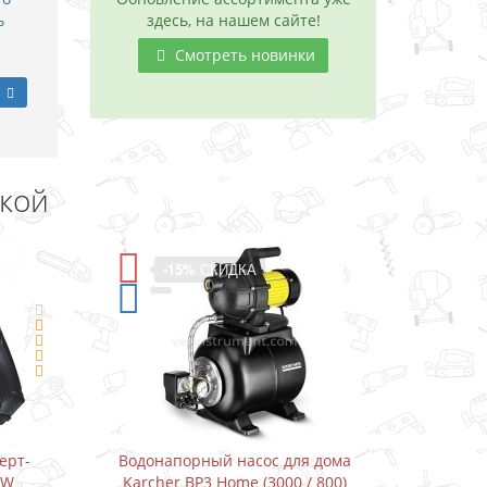
ь
здесь, на нашем сайте!
Смотреть новинки
дкой
-11%
СКИДКА
для дома
Водонапорный насос для дома
Д
0 / 800)
Karcher BP3 Home&Garden (3300 /