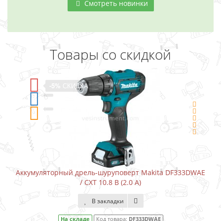
Смотреть новинки
Товары со скидкой
-5%
СКИДКА
рт Makita DF333DWAE
Аккумуляторный шуруповерт-отвертка
 А)
В закладки
F333DWAE
На складе
Код товара:
DF00