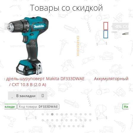
Товары со скидкой
-5%
СКИДКА
DF333DWAE
Аккумуляторный шуруповерт-отвертка Makita DF
В закладки
На складе
Код товара:
DF001DW