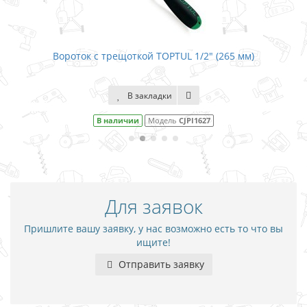
TOPTUL 1/2" (265 мм)
Вороток с трещоткой TOPT
адки
В закладки
одель
CJPI1627
В наличии
Модел
Для заявок
Пришлите вашу заявку, у нас возможно есть то что вы
ищите!
Отправить заявку