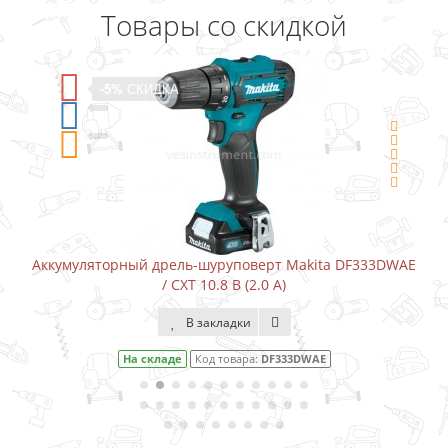
Товары со скидкой
-5%
СКИДКА
уповерт Makita DF333DWAE
Аккумуляторный шуруповерт-от
 В (2.0 А)
адки
В закладки
овара:
DF333DWAE
На складе
Код това