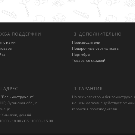
ЖБА ПОДДЕРЖКИ
ДОПОЛНИТЕЛЬНО
я с нами
Производители
товара
Подарочные сертификаты
йта
Партнёры
Товары со скидкой
 АДРЕС
ГАРАНТИЯ
"Весь инструмент"
На весь электро и бензоинструмен
НР, Луганская обл., г.
нашем магазине действует офиц
онецк
гарантия производителя
 Химиков, дом 44
10.00 - 18.00 / Сб : 10.00 - 15.00