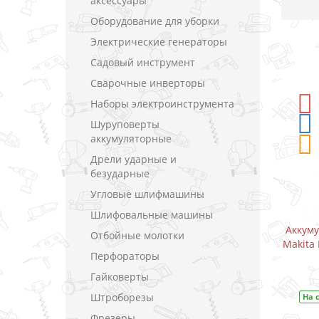
аксессуары
Оборудование для уборки
Электрические генераторы
Садовый инструмент
Сварочные инверторы
Наборы электроинструмента
-5%
СКИДКА
-5%
СКИД
Шуруповерты
аккумуляторные
Дрели ударные и
безударные
Угловые шлифмашины
Шлифовальные машины
Аккумуляторный дрель-шуруповерт
Аккумуляторный 
Отбойные молотки
Makita DF333DWYE / CXT 10.8 В (1.5 А)
Makita DF333DWAE /
Перфораторы
В закладки
В закл
Гайковерты
Штроборезы
На складе
Код товара:
DF333DWYE
На складе
Код 
Фрезеры