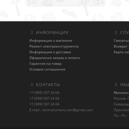
ИНФОРМАЦИЯ
СЛУ
Информация о магазине
Связатьс
Ремонт электроинструмента
Возврат 
Информация о доставке
Карта са
Оформление заказа и оплата
Гарантия на товар
Условия соглашения
КОНТАКТЫ
НАШ
+7 (999) 507 24 04
Магазин 
+7 (999) 507 24 04
Россия, Л
+7 (999) 507 24 04
Северод
E-mail : vesinstrument.com@gmail.com
Проспект
Пн - Пт : 