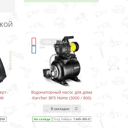
дкой
-15%
СКИДКА
-11%
СКИДК
Водонапорный насос для дома
Водонапорный на
Karcher BP3 Home (3000 / 800)
Karcher BP3 Home&
800)
В закладки
В заклад
На складе
Код товара:
1.645-365.0
На складе
Код тов