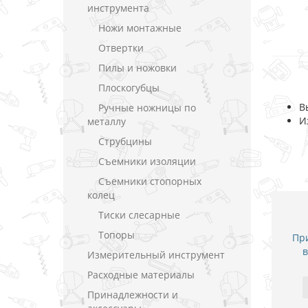
инструмента
Ножи монтажные
Отвертки
Пилы и ножовки
Плоскогубцы
В
Ручные ножницы по
И
металлу
Струбцины
Съемники изоляции
Съемники стопорных
колец
Тиски слесарные
Топоры
При
в
Измерительный инструмент
Расходные материалы
Принадлежности и