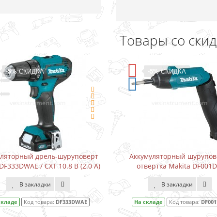
Товары со ски
КА
-5%
СКИДКА
дрель-шуруповерт
Аккумуляторный шуруповерт-
 CXT 10.8 В (2.0 А)
отвертка Makita DF001DW
адки
В закладки
товара:
DF333DWAE
На складе
Код товара:
DF001DW