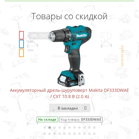
Товары со скидкой
-5%
СКИДКА
оверт Makita DF333DWAE
Аккумуляторный шуруповерт-отве
 (2.0 А)
ки
В закладки
ара:
DF333DWAE
На складе
Код товара: