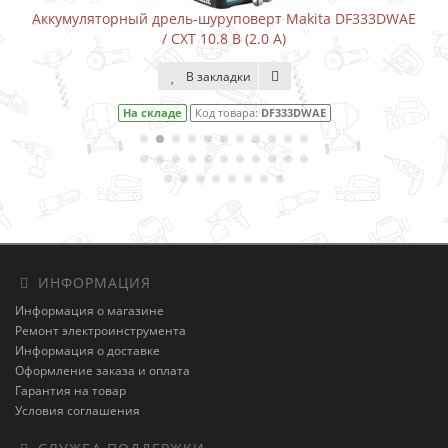
Аккумуляторный дрель-шуруповерт Makita DF333DWAE
/ CXT 10.8 В (2.0 А)
В закладки
На складе
Код товара:
DF333DWAE
ИНФОРМАЦИЯ
Информация о магазине
Ремонт электроинструмента
Информация о доставке
Оформление заказа и оплата
Гарантия на товар
Условия соглашения