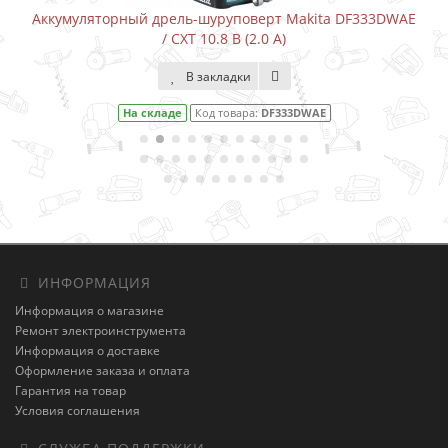
Аккумуляторный дрель-шуруповерт Makita DF333DWAE
/ CXT 10.8 В (2.0 А)
В закладки
На складе
Код товара:
DF333DWAE
ИНФОРМАЦИЯ
Информация о магазине
Ремонт электроинструмента
Информация о доставке
Оформление заказа и оплата
Гарантия на товар
Условия соглашения