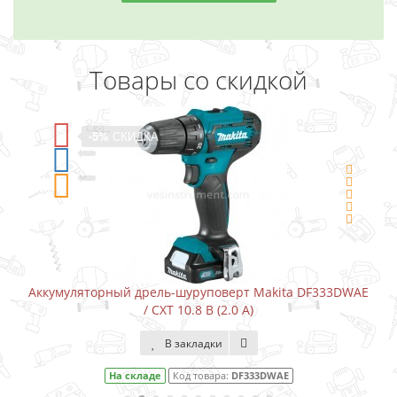
Товары со скидкой
-5%
СКИДКА
Аккумуляторный дрель-шуруповерт Makita DF333DWAE
Ак
/ CXT 10.8 В (2.0 А)
В закладки
На складе
Код товара:
DF333DWAE